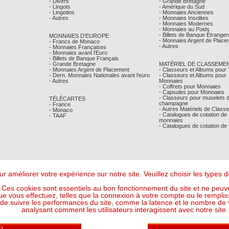
- Divers
- Grande Bretagne
- Lingots
- Amérique du Sud
- Lingotins
- Monnaies Anciennes
- Autres
- Monnaies Insolites
- Monnaies Modernes
- Monnaies au Poids
- Billets de Banque Étranger
MONNAIES D'EUROPE
- Monnaies Argent de Place
- Francs de Monaco
- Autres
- Monnaies Françaises
- Monnaies avant l'Euro
- Billets de Banque Français
- Grande Bretagne
MATÉRIEL DE CLASSEME
- Monnaies Argent de Placement
- Classeurs et Albums pour
- Dern. Monnaies Nationales avant l'euro
- Classeurs et Albums pour
- Autres
Monnaies
- Coffrets pour Monnaies
- Capsules pour Monnaies
- Classeurs pour muselets 
TÉLÉCARTES
champagne
- France
- Autres Matériels de Class
- Monaco
- Catalogues de cotation de
- TAAF
monnaies
- Catalogues de cotation de
r améliorer votre expérience sur notre site. Veuillez choisir les types
Ces cookies sont essentiels au bon fonctionnement du site et ne peuve
ue vous effectuez, telles que la connexion à votre compte ou le remplis
 suivre les performances du site, comme la latence et le nombre de vis
analysant comment les utilisateurs interagissent avec notre site.
Mentions Légales
- © Comptoir Philatelique et Numismatique de Monaco 2026
Design - Ergonomie :
Maffini & Bearce
- Maintenance, Développement :
Max'Sens Conseil
117 Visiteur(s) en ligne
6 09:32:26 UTC - Or : 119,2324 € le g (soit l'once à : 3 708,54 €) - Argent : 1,7302 € le g (so