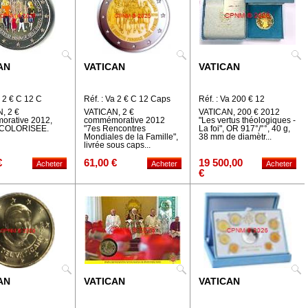
AN
VATICAN
VATICAN
a 2 € C 12 C
Réf. : Va 2 € C 12 Caps
Réf. : Va 200 € 12
, 2 €
VATICAN, 2 €
VATICAN, 200 € 2012
rative 2012,
commémorative 2012
"Les vertus théologiques -
n COLORISEE.
"7es Rencontres
La foi", OR 917°/°°, 40 g,
Mondiales de la Famille",
38 mm de diamètr...
livrée sous caps...
€
61,00 €
19 500,00
€
AN
VATICAN
VATICAN