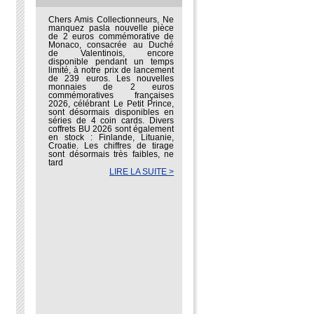
Chers Amis Collectionneurs, Ne
manquez pasla nouvelle pièce
de 2 euros commémorative de
Monaco, consacrée au Duché
de Valentinois, encore
disponible pendant un temps
limité, à notre prix de lancement
de 239 euros. Les nouvelles
monnaies de 2 euros
commémoratives françaises
2026, célébrant Le Petit Prince,
sont désormais disponibles en
séries de 4 coin cards. Divers
coffrets BU 2026 sont également
en stock : Finlande, Lituanie,
Croatie. Les chiffres de tirage
sont désormais très faibles, ne
tard
LIRE LA SUITE >