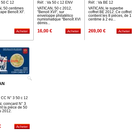
a 50 C 12
Réf. : Va 50 c 12 ENV
Réf. : Va BE 12
, 50 centimes
VATICAN, 50 c 2012,
VATICAN, le superbe
ape Benoît XI".
"Benoit XVI", sur
coffret BE 2012. Ce coffret
enveloppe philatélico
contient les 8 pièces, de 1
numismatique "Benoît XVI
centime à 2 eu...
démis...
16,00 €
269,00 €
AN
a CC N° 3 50 c 12
, coincard N° 3
t la pièce de 50
s 2012.
€