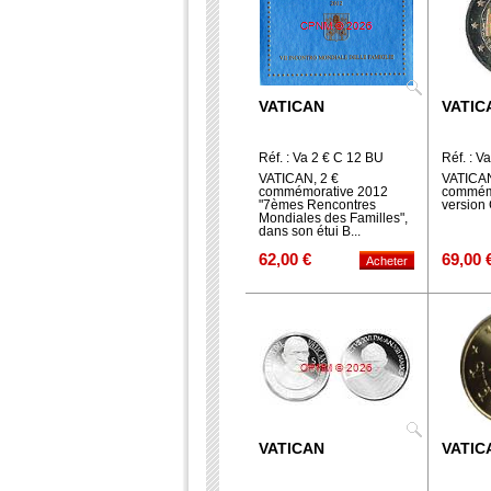
VATICAN
VATIC
Réf. : Va 2 € C 12 BU
Réf. : V
VATICAN, 2 €
VATICAN
commémorative 2012
commémo
"7èmes Rencontres
versio
Mondiales des Familles",
dans son étui B...
62,00 €
69,00 
VATICAN
VATIC