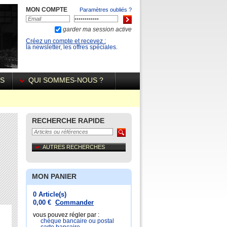
MON COMPTE
Paramètres oubliés ?
garder ma session active
Créez un compte et recevez :
la newsletter, les offres spéciales.
ÉS
QUI SOMMES-NOUS ?
RECHERCHE RAPIDE
AUTRES RECHERCHES
MON PANIER
0 Article(s)
0,00 €
Commander
vous pouvez régler par :
chéque bancaire ou postal