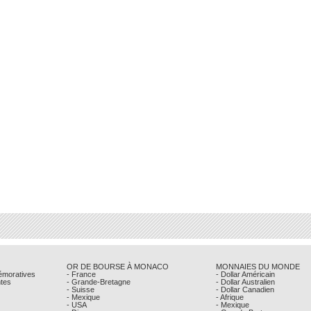
OR DE BOURSE À MONACO
MONNAIES DU MONDE
émoratives
- France
- Dollar Américain
ntes
- Grande-Bretagne
- Dollar Australien
- Suisse
- Dollar Canadien
- Mexique
- Afrique
- USA
- Mexique