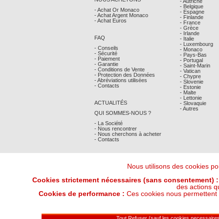
- Autriche
- Belgique
- Achat Or Monaco
- Espagne
- Achat Argent Monaco
- Finlande
- Achat Euros
- France
- Grèce
- Irlande
FAQ
- Italie
- Luxembourg
- Conseils
- Monaco
- Sécurité
- Pays-Bas
- Paiement
- Portugal
- Garantie
- Saint-Marin
- Conditions de Vente
- Vatican
- Protection des Données
- Chypre
- Abréviations utilisées
- Slovenie
- Contacts
- Estonie
- Malte
- Lettonie
ACTUALITÉS
- Slovaquie
- Autres
QUI SOMMES-NOUS ?
- La Société
- Nous rencontrer
- Nous cherchons à acheter
- Contacts
Nous utilisons des cookies pou
Cookies strictement nécessaires (sans consentement) :
des actions q
Cookies de performance :
Ces cookies nous permettent de
Derniers Cours Or et Argent : 06/08/202