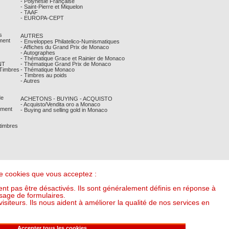
- Polynésie Française
- Saint-Pierre et Miquelon
- TAAF
- EUROPA-CEPT
s
AUTRES
ment
- Enveloppes Philatelico-Numismatiques
- Affiches du Grand Prix de Monaco
- Autographes
- Thématique Grace et Rainier de Monaco
NT
- Thématique Grand Prix de Monaco
 Timbres
- Thématique Monaco
- Timbres au poids
- Autres
de
ACHETONS - BUYING - ACQUISTO
- Acquisto/Vendita oro a Monaco
ement
- Buying and selling gold in Monaco
 timbres
 de cookies que vous acceptez :
nt pas être désactivés. Ils sont généralement définis en réponse à
sage de formulaires.
iteurs. Ils nous aident à améliorer la qualité de nos services en
it l'once à : 53,82 €) (v20250318-16:00)