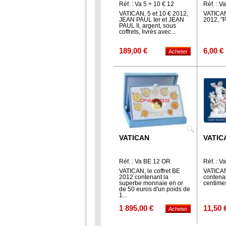
Réf. : Va 5 + 10 € 12
Réf. : V
VATICAN, 5 et 10 € 2012,
VATICAN
JEAN PAUL Ier et JEAN
2012, "P
PAUL II, argent, sous
coffrets, livrés avec...
189,00 €
6,00 €
VATICAN
VATIC
Réf. : Va BE 12 OR
Réf. : V
VATICAN, le coffret BE
VATICAN
2012 contenant la
contenan
superbe monnaie en or
centime
de 50 euros d'un poids de
1...
1 895,00 €
11,50 