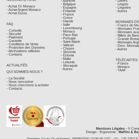
- Autriche
- Divers
- Belgique
- Lingots
- Achat Or Monaco
- Espagne
- Lingotins
- Achat Argent Monaco
- Finlande
- Autres
- Achat Euros
- France
- Grèce
- Irlande
MONNAIES D'
FAQ
- Italie
- Francs de M
- Luxembourg
- Monnaies Fra
- Conseils
- Monaco
- Monnaies avan
- Sécurité
- Pays-Bas
- Billets de Ba
- Paiement
- Portugal
- Grande Breta
- Garantie
- Saint-Marin
- Monnaies Arg
- Conditions de Vente
- Vatican
- Dern. Monnaie
- Protection des Données
- Chypre
- Autres
- Abréviations utilisées
- Slovenie
- Contacts
- Estonie
- Malte
TÉLÉCARTES
- Lettonie
- France
ACTUALITÉS
- Slovaquie
- Monaco
- Autres
- TAAF
QUI SOMMES-NOUS ?
- La Société
- Nous rencontrer
- Nous cherchons à acheter
- Contacts
Mentions Légales
- © Comp
Design - Ergonomie :
Maffini & Be
Derniers Cours Or et Argent : 08/08/2026 13:09:46 UTC - Or : 120,7262 € le g