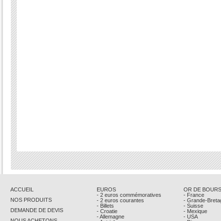
ACCUEIL
EUROS
OR DE BOUR
- 2 euros commémoratives
- France
NOS PRODUITS
- 2 euros courantes
- Grande-Breta
- Billets
- Suisse
DEMANDE DE DEVIS
- Croatie
- Mexique
- Allemagne
- USA
NOUS ACHETONS