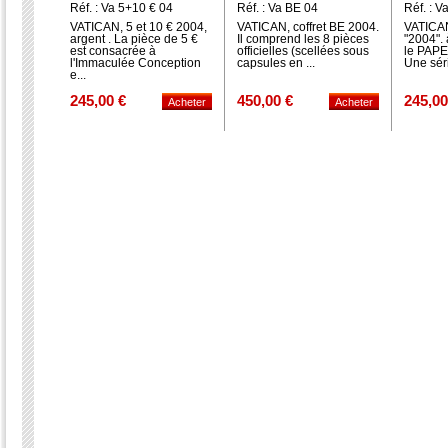
Réf. : Va 5+10 € 04
Réf. : Va BE 04
Réf. : V
VATICAN, 5 et 10 € 2004,
VATICAN, coffret BE 2004.
VATICAN
argent . La pièce de 5 €
Il comprend les 8 pièces
"2004". à
est consacrée à
officielles (scellées sous
le PAPE
l'Immaculée Conception
capsules en ...
Une séri
e...
245,00 €
450,00 €
245,00