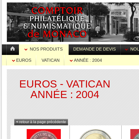
NOS PRODUITS
DEMANDE DE DEVIS
NOU
EUROS
VATICAN
ANNÉE : 2004
EUROS - VATICAN
ANNÉE : 2004
<
retour à la page précédente