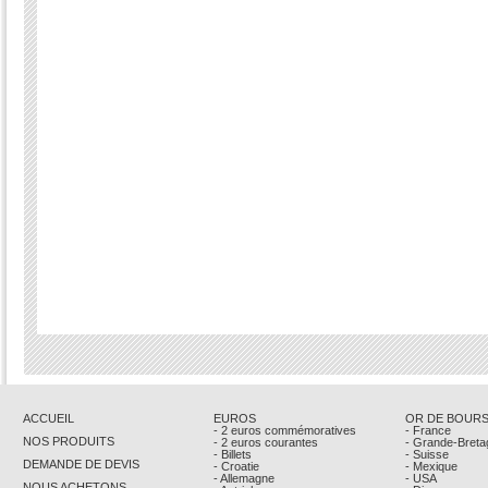
ACCUEIL
EUROS
OR DE BOUR
- 2 euros commémoratives
- France
NOS PRODUITS
- 2 euros courantes
- Grande-Breta
- Billets
- Suisse
DEMANDE DE DEVIS
- Croatie
- Mexique
- Allemagne
- USA
NOUS ACHETONS