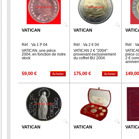
VATICAN
VATICAN
VATIC
Réf. : Va 1 P 04
Réf. : Va 2 € 04
Réf. : V
VATICAN, une pièce
VATICAN 2 € "2004":
VATICAN
2004, en fonction de notre
provenant exclusivement
pièce c
stock
du coffret BU 2004.
2 € com
annivers
59,00 €
175,00 €
149,00
VATICAN
VATICAN
VATIC