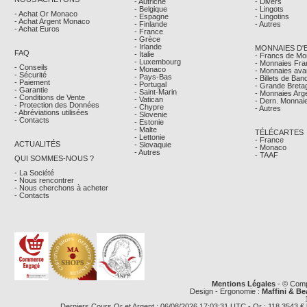
- Autriche
- Divers
- Belgique
- Lingots
- Achat Or Monaco
- Espagne
- Lingotins
- Achat Argent Monaco
- Finlande
- Autres
- Achat Euros
- France
- Grèce
- Irlande
MONNAIES D'
FAQ
- Italie
- Francs de M
- Luxembourg
- Monnaies Fra
- Conseils
- Monaco
- Monnaies avan
- Sécurité
- Pays-Bas
- Billets de Ba
- Paiement
- Portugal
- Grande Breta
- Garantie
- Saint-Marin
- Monnaies Arg
- Conditions de Vente
- Vatican
- Dern. Monnaie
- Protection des Données
- Chypre
- Autres
- Abréviations utilisées
- Slovenie
- Contacts
- Estonie
- Malte
TÉLÉCARTES
- Lettonie
- France
ACTUALITÉS
- Slovaquie
- Monaco
- Autres
- TAAF
QUI SOMMES-NOUS ?
- La Société
- Nous rencontrer
- Nous cherchons à acheter
- Contacts
Mentions Légales
- © Comp
Design - Ergonomie :
Maffini & Be
Derniers Cours Or et Argent : 06/08/2026 17:03:31 UTC - Or : 118,3543 € le g