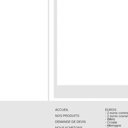
ACCUEIL
EUROS
- 2 euros comm
NOS PRODUITS
- 2 euros coura
- Billets
DEMANDE DE DEVIS
- Croatie
- Allemagne
NOUS ACHETONS