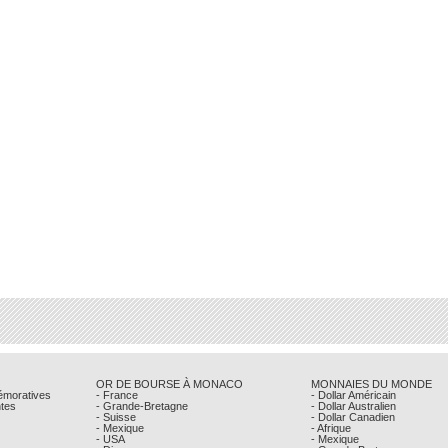
OR DE BOURSE À MONACO
MONNAIES DU MONDE
émoratives
- France
- Dollar Américain
ntes
- Grande-Bretagne
- Dollar Australien
- Suisse
- Dollar Canadien
- Mexique
- Afrique
- USA
- Mexique