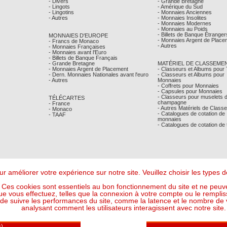
- Divers
- Grande Bretagne
- Lingots
- Amérique du Sud
- Lingotins
- Monnaies Anciennes
- Autres
- Monnaies Insolites
- Monnaies Modernes
- Monnaies au Poids
- Billets de Banque Étranger
MONNAIES D'EUROPE
- Monnaies Argent de Place
- Francs de Monaco
- Autres
- Monnaies Françaises
- Monnaies avant l'Euro
- Billets de Banque Français
- Grande Bretagne
MATÉRIEL DE CLASSEME
- Monnaies Argent de Placement
- Classeurs et Albums pour
- Dern. Monnaies Nationales avant l'euro
- Classeurs et Albums pour
- Autres
Monnaies
- Coffrets pour Monnaies
- Capsules pour Monnaies
- Classeurs pour muselets 
TÉLÉCARTES
champagne
- France
- Autres Matériels de Class
- Monaco
- Catalogues de cotation de
- TAAF
monnaies
- Catalogues de cotation de
r améliorer votre expérience sur notre site. Veuillez choisir les types
Ces cookies sont essentiels au bon fonctionnement du site et ne peuve
ue vous effectuez, telles que la connexion à votre compte ou le remplis
 suivre les performances du site, comme la latence et le nombre de vis
analysant comment les utilisateurs interagissent avec notre site.
Mentions Légales
- © Comptoir Philatelique et Numismatique de Monaco 2026
Design - Ergonomie :
Maffini & Bearce
- Maintenance, Développement :
Max'Sens Conseil
116 Visiteur(s) en ligne
6 16:33:12 UTC - Or : 118,028 € le g (soit l'once à : 3 671,08 €) - Argent : 1,7073 € le g (so