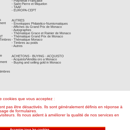
- Polynésie Française
- Saint-Pierre et Miquelon
- TAAF
- EUROPA-CEPT
s
AUTRES
ment
- Enveloppes Philatelico-Numismatiques
- Affiches du Grand Prix de Monaco
- Autographes
- Thématique Grace et Rainier de Monaco
NT
- Thématique Grand Prix de Monaco
 Timbres
- Thématique Monaco
- Timbres au poids
- Autres
de
ACHETONS - BUYING - ACQUISTO
- Acquisto/Vendita oro a Monaco
ement
- Buying and selling gold in Monaco
 timbres
 de cookies que vous acceptez :
nt pas être désactivés. Ils sont généralement définis en réponse à
sage de formulaires.
iteurs. Ils nous aident à améliorer la qualité de nos services en
it l'once à : 53,10 €) (v20250318-16:00)