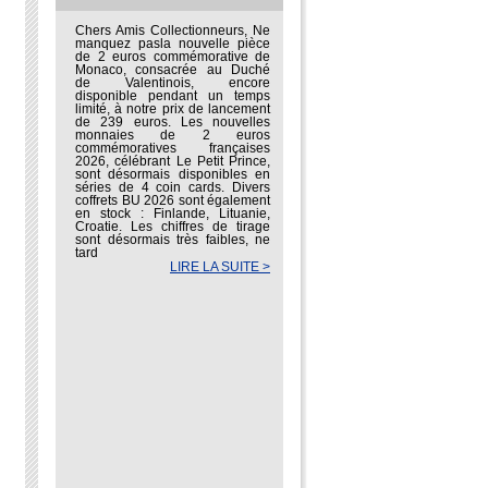
Chers Amis Collectionneurs, Ne
manquez pasla nouvelle pièce
de 2 euros commémorative de
Monaco, consacrée au Duché
de Valentinois, encore
disponible pendant un temps
limité, à notre prix de lancement
de 239 euros. Les nouvelles
monnaies de 2 euros
commémoratives françaises
2026, célébrant Le Petit Prince,
sont désormais disponibles en
séries de 4 coin cards. Divers
coffrets BU 2026 sont également
en stock : Finlande, Lituanie,
Croatie. Les chiffres de tirage
sont désormais très faibles, ne
tard
LIRE LA SUITE >