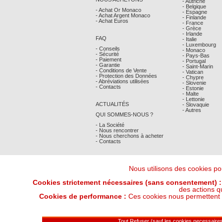
- Autriche
- Belgique
- Achat Or Monaco
- Espagne
- Achat Argent Monaco
- Finlande
- Achat Euros
- France
- Grèce
- Irlande
FAQ
- Italie
- Luxembourg
- Conseils
- Monaco
- Sécurité
- Pays-Bas
- Paiement
- Portugal
- Garantie
- Saint-Marin
- Conditions de Vente
- Vatican
- Protection des Données
- Chypre
- Abréviations utilisées
- Slovenie
- Contacts
- Estonie
- Malte
- Lettonie
ACTUALITÉS
- Slovaquie
- Autres
QUI SOMMES-NOUS ?
- La Société
- Nous rencontrer
- Nous cherchons à acheter
- Contacts
Nous utilisons des cookies pou
Cookies strictement nécessaires (sans consentement) :
des actions q
Cookies de performance :
Ces cookies nous permettent de
Derniers Cours Or et Argent : 06/08/202