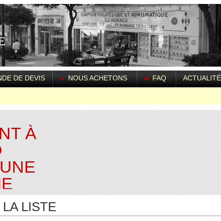
DE DE DEVIS
NOUS ACHETONS
FAQ
ACTUALIT
NT À
O
 UNE
IE
LA LISTE