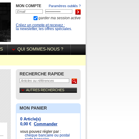
MON COMPTE
Paramètres oubliés ?
garder ma session active
Créez un compte et recevez :
la newsletter, les offres spéciales.
ÉS
QUI SOMMES-NOUS ?
RECHERCHE RAPIDE
AUTRES RECHERCHES
MON PANIER
0 Article(s)
0,00 €
Commander
vous pouvez régler par :
chéque bancaire ou postal