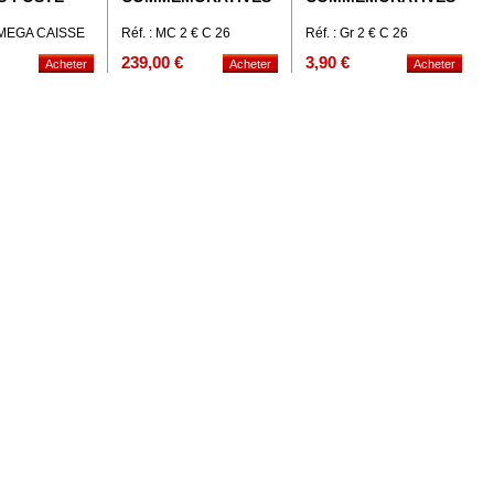
: MEGA CAISSE
Réf. : MC 2 € C 26
Réf. : Gr 2 € C 26
OR
239,00 €
3,90 €