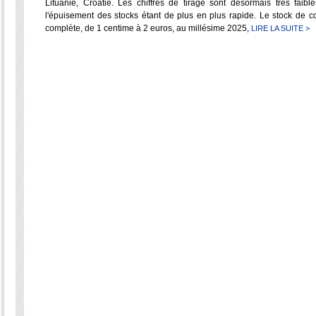
Lituanie, Croatie. Les chiffres de tirage sont désormais très fa
l'épuisement des stocks étant de plus en plus rapide. Le stock de
complète, de 1 centime à 2 euros, au millésime 2025,
LIRE LA SUITE >