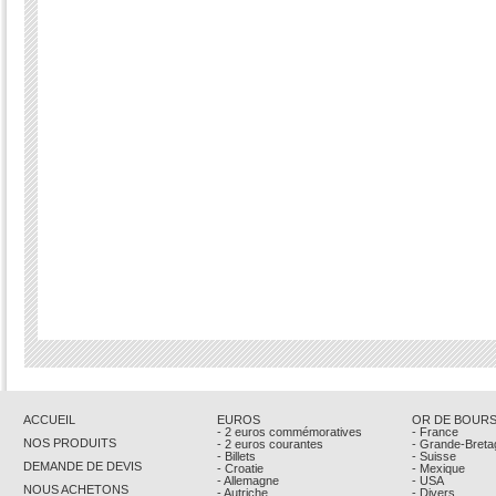
ACCUEIL
EUROS
OR DE BOUR
- 2 euros commémoratives
- France
NOS PRODUITS
- 2 euros courantes
- Grande-Breta
- Billets
- Suisse
DEMANDE DE DEVIS
- Croatie
- Mexique
- Allemagne
- USA
NOUS ACHETONS
- Autriche
- Divers