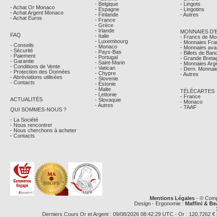
- Belgique
- Lingots
- Achat Or Monaco
- Espagne
- Lingotins
- Achat Argent Monaco
- Finlande
- Autres
- Achat Euros
- France
- Grèce
- Irlande
MONNAIES D'
FAQ
- Italie
- Francs de M
- Luxembourg
- Monnaies Fra
- Conseils
- Monaco
- Monnaies avan
- Sécurité
- Pays-Bas
- Billets de Ba
- Paiement
- Portugal
- Grande Breta
- Garantie
- Saint-Marin
- Monnaies Arg
- Conditions de Vente
- Vatican
- Dern. Monnaie
- Protection des Données
- Chypre
- Autres
- Abréviations utilisées
- Slovenie
- Contacts
- Estonie
- Malte
TÉLÉCARTES
- Lettonie
- France
ACTUALITÉS
- Slovaquie
- Monaco
- Autres
- TAAF
QUI SOMMES-NOUS ?
- La Société
- Nous rencontrer
- Nous cherchons à acheter
- Contacts
Mentions Légales
- © Comp
Design - Ergonomie :
Maffini & Be
Derniers Cours Or et Argent : 09/08/2026 08:42:29 UTC - Or : 120,7262 € le g