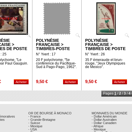
ÉSIE
POLYNÉSIE
POLYNÉSIE
AISE >
FRANÇAISE >
FRANÇAISE >
ES DE POSTE
TIMBRES-POSTE
TIMBRES DE POSTE
NNE
AÉRIENNE
 : 25
N° Yvert : 17
N° Yvert : 26
olychome, "Le
20 F polychrome, "5e
35 F émeraude et brun-
par Paul Gauguin.
conférence du Pacifique-
rouge, "Jeux Olympiques
Sud à Pago-Pago, 1962".
de Mexico".
€
9,50 €
9,50 €
Pages
1
/
2
/
3
/
4
OR DE BOURSE À MONACO
MONNAIES DU MONDE
émoratives
- France
- Dollar Américain
ntes
- Grande-Bretagne
- Dollar Australien
- Suisse
- Dollar Canadien
- Mexique
- Afrique
- USA
- Mexique