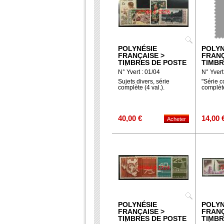
POLYNÉSIE
POLYN
FRANÇAISE >
FRANÇ
TIMBRES DE POSTE
TIMBR
AÉRIENNE
N° Yvert : 01/04
N° Yvert
Sujets divers, série
"Série c
complète (4 val.).
complète
40,00 €
14,00 
POLYNÉSIE
POLYN
FRANÇAISE >
FRANÇ
TIMBRES DE POSTE
TIMBR