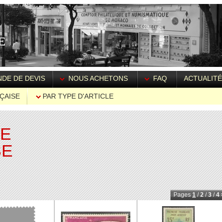
DE DE DEVIS
NOUS ACHETONS
FAQ
ACTUALIT
ÇAISE
PAR TYPE D'ARTICLE
IE
SE
Pages
1
/
2
/
3
/
4