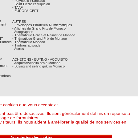
- Polynésie Française
- Saint-Pierre et Miquelon
- TAAF
- EUROPA-CEPT
s
AUTRES
ment
- Enveloppes Philatelico-Numismatiques
- Affiches du Grand Prix de Monaco
- Autographes
- Thématique Grace et Rainier de Monaco
NT
- Thématique Grand Prix de Monaco
 Timbres
- Thématique Monaco
- Timbres au poids
- Autres
de
ACHETONS - BUYING - ACQUISTO
- Acquisto/Vendita oro a Monaco
ement
- Buying and selling gold in Monaco
 timbres
 de cookies que vous acceptez :
nt pas être désactivés. Ils sont généralement définis en réponse à
sage de formulaires.
iteurs. Ils nous aident à améliorer la qualité de nos services en
it l'once à : 53,58 €) (v20250318-16:00)