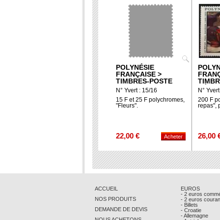
POLYNÉSIE
POLYN
FRANÇAISE >
FRANÇ
TIMBRES-POSTE
TIMBR
AÉRIE
N° Yvert : 15/16
N° Yvert
15 F et 25 F polychromes,
200 F p
"Fleurs".
repas", 
22,00 €
26,00 
ACCUEIL
EUROS
- 2 euros comm
NOS PRODUITS
- 2 euros coura
- Billets
DEMANDE DE DEVIS
- Croatie
- Allemagne
NOUS ACHETONS