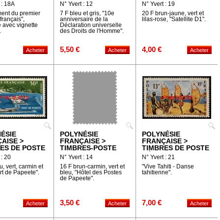
NNE
AÉRIENNE
 : 18A
N° Yvert : 12
N° Yvert : 19
ent du premier
7 F bleu et gris, "10e
20 F brun-jaune, vert et
 français",
anniversaire de la
lilas-rose, "Satellite D1".
e avec vignette
Déclaration universelle
.
des Droits de l'Homme".
5,50 €
4,00 €
ÉSIE
POLYNÉSIE
POLYNÉSIE
AISE >
FRANÇAISE >
FRANÇAISE >
ES DE POSTE
TIMBRES-POSTE
TIMBRES DE POSTE
NNE
AÉRIENNE
 : 20
N° Yvert : 14
N° Yvert : 21
u, vert, carmin et
16 F brun-carmin, vert et
"Vive Tahiti - Danse
ort de Papeete".
bleu, "Hôtel des Postes
tahitienne".
de Papeete".
3,50 €
7,00 €