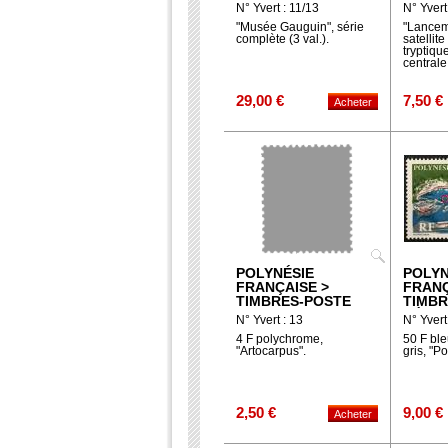
AÉRIENNE
AÉRIE
N° Yvert : 11/13
N° Yvert
"Musée Gauguin", série
"Lancem
complète (3 val.).
satellite
tryptiqu
centrale
29,00 €
7,50 €
POLYNÉSIE
POLYN
FRANÇAISE >
FRANÇ
TIMBRES-POSTE
TIMBR
AÉRIE
N° Yvert : 13
N° Yvert
4 F polychrome,
50 F ble
"Artocarpus".
gris, "P
2,50 €
9,00 €