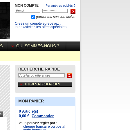
MON COMPTE
Paramètres oubliés ?
garder ma session active
Créez un compte et recevez :
la newsletter, les offres spéciales.
ÉS
QUI SOMMES-NOUS ?
RECHERCHE RAPIDE
AUTRES RECHERCHES
MON PANIER
0 Article(s)
>
0,00 €
Commander
vous pouvez régler par :
chéque bancaire ou postal