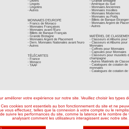
- Divers
- Grande Bretagne
- Lingots
- Amérique du Sud
- Lingotins
- Monnaies Anciennes
- Autres
- Monnaies Insolites
- Monnaies Modernes
- Monnaies au Poids
- Billets de Banque Étranger
MONNAIES D'EUROPE
- Monnaies Argent de Place
- Francs de Monaco
- Autres
- Monnaies Françaises
- Monnaies avant l'Euro
- Billets de Banque Français
- Grande Bretagne
MATÉRIEL DE CLASSEME
- Monnaies Argent de Placement
- Classeurs et Albums pour
- Dern. Monnaies Nationales avant l'euro
- Classeurs et Albums pour
- Autres
Monnaies
- Coffrets pour Monnaies
- Capsules pour Monnaies
- Classeurs pour muselets 
TÉLÉCARTES
champagne
- France
- Autres Matériels de Class
- Monaco
- Catalogues de cotation de
- TAAF
monnaies
- Catalogues de cotation de
r améliorer votre expérience sur notre site. Veuillez choisir les types
Ces cookies sont essentiels au bon fonctionnement du site et ne peuve
ue vous effectuez, telles que la connexion à votre compte ou le remplis
 suivre les performances du site, comme la latence et le nombre de vis
analysant comment les utilisateurs interagissent avec notre site.
Mentions Légales
- © Comptoir Philatelique et Numismatique de Monaco 2026
Design - Ergonomie :
Maffini & Bearce
- Maintenance, Développement :
Max'Sens Conseil
130 Visiteur(s) en ligne
6 12:32:40 UTC - Or : 118,7254 € le g (soit l'once à : 3 692,77 €) - Argent : 1,7227 € le g (so