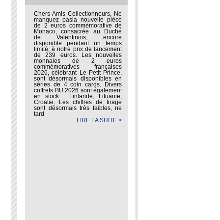
Chers Amis Collectionneurs, Ne
manquez pasla nouvelle pièce
de 2 euros commémorative de
Monaco, consacrée au Duché
de Valentinois, encore
disponible pendant un temps
limité, à notre prix de lancement
de 239 euros. Les nouvelles
monnaies de 2 euros
commémoratives françaises
2026, célébrant Le Petit Prince,
sont désormais disponibles en
séries de 4 coin cards. Divers
coffrets BU 2026 sont également
en stock : Finlande, Lituanie,
Croatie. Les chiffres de tirage
sont désormais très faibles, ne
tard
LIRE LA SUITE >