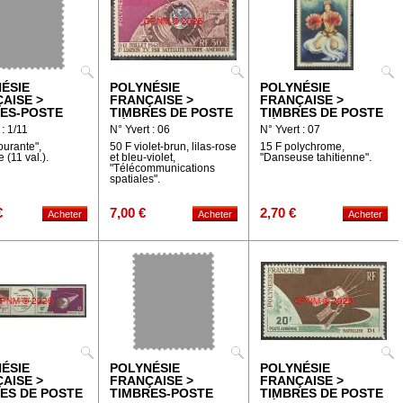
ÉSIE
POLYNÉSIE
POLYNÉSIE
AISE >
FRANÇAISE >
FRANÇAISE >
ES-POSTE
TIMBRES DE POSTE
TIMBRES DE POSTE
AÉRIENNE
AÉRIENNE
 : 1/11
N° Yvert : 06
N° Yvert : 07
ourante",
50 F violet-brun, lilas-rose
15 F polychrome,
 (11 val.).
et bleu-violet,
"Danseuse tahitienne".
"Télécommunications
spatiales".
€
7,00 €
2,70 €
ÉSIE
POLYNÉSIE
POLYNÉSIE
AISE >
FRANÇAISE >
FRANÇAISE >
ES DE POSTE
TIMBRES-POSTE
TIMBRES DE POSTE