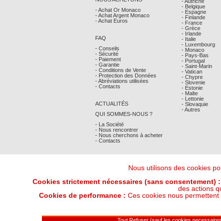
- Autriche
- Belgique
- Achat Or Monaco
- Espagne
- Achat Argent Monaco
- Finlande
- Achat Euros
- France
- Grèce
- Irlande
FAQ
- Italie
- Luxembourg
- Conseils
- Monaco
- Sécurité
- Pays-Bas
- Paiement
- Portugal
- Garantie
- Saint-Marin
- Conditions de Vente
- Vatican
- Protection des Données
- Chypre
- Abréviations utilisées
- Slovenie
- Contacts
- Estonie
- Malte
- Lettonie
ACTUALITÉS
- Slovaquie
- Autres
QUI SOMMES-NOUS ?
- La Société
- Nous rencontrer
- Nous cherchons à acheter
- Contacts
Nous utilisons des cookies pou
Cookies strictement nécessaires (sans consentement) :
des actions q
Cookies de performance :
Ces cookies nous permettent de
Derniers Cours Or et Argent : 06/08/202