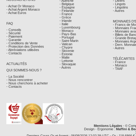
- Autriche
- Divers
- Belgique
- Lingots
- Achat Or Monaco
- Espagne
- Lingotins
- Achat Argent Monaco
- Finlande
- Autres
- Achat Euros
- France
- Grèce
- Irlande
MONNAIES D'
FAQ
- Italie
- Francs de M
- Luxembourg
- Monnaies Fra
- Conseils
- Monaco
- Monnaies avan
- Sécurité
- Pays-Bas
- Billets de Ba
- Paiement
- Portugal
- Grande Breta
- Garantie
- Saint-Marin
- Monnaies Arg
- Conditions de Vente
- Vatican
- Dern. Monnaie
- Protection des Données
- Chypre
- Autres
- Abréviations utilisées
- Slovenie
- Contacts
- Estonie
- Malte
TÉLÉCARTES
- Lettonie
- France
ACTUALITÉS
- Slovaquie
- Monaco
- Autres
- TAAF
QUI SOMMES-NOUS ?
- La Société
- Nous rencontrer
- Nous cherchons à acheter
- Contacts
Mentions Légales
- © Comp
Design - Ergonomie :
Maffini & Be
Derniers Cours Or et Argent : 06/08/2026 12:02:39 UTC - Or : 118,6866 € le g