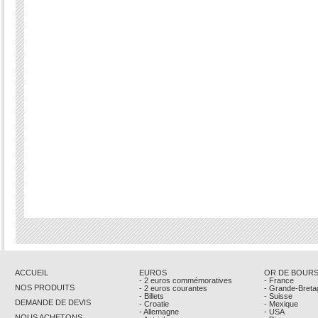
ACCUEIL
EUROS
OR DE BOUR
- 2 euros commémoratives
- France
NOS PRODUITS
- 2 euros courantes
- Grande-Breta
- Billets
- Suisse
DEMANDE DE DEVIS
- Croatie
- Mexique
- Allemagne
- USA
NOUS ACHETONS