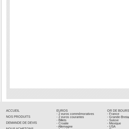
ACCUEIL
EUROS
OR DE BOUR
- 2 euros commémoratives
- France
NOS PRODUITS
- 2 euros courantes
- Grande-Breta
- Billets
- Suisse
DEMANDE DE DEVIS
- Croatie
- Mexique
- Allemagne
- USA
NOUS ACHETONS