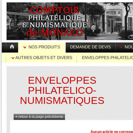
NOS PRODUITS
DEMANDE DE DEVIS
NOU
AUTRES OBJETS ET DIVERS
ENVELOPPES PHILATELI
NUMISMATIQUES
ENVELOPPES
PHILATELICO-
NUMISMATIQUES
<
retour à la page précédente
Aucun article ne corresp