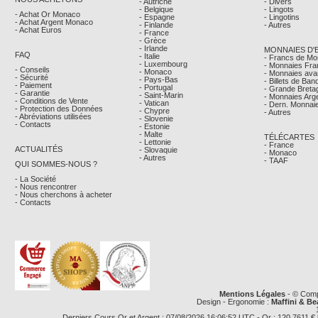
- Autriche
- Divers
- Belgique
- Lingots
- Achat Or Monaco
- Espagne
- Lingotins
- Achat Argent Monaco
- Finlande
- Autres
- Achat Euros
- France
- Grèce
- Irlande
MONNAIES D'
FAQ
- Italie
- Francs de M
- Luxembourg
- Monnaies Fra
- Conseils
- Monaco
- Monnaies avan
- Sécurité
- Pays-Bas
- Billets de Ba
- Paiement
- Portugal
- Grande Breta
- Garantie
- Saint-Marin
- Monnaies Arg
- Conditions de Vente
- Vatican
- Dern. Monnaie
- Protection des Données
- Chypre
- Autres
- Abréviations utilisées
- Slovenie
- Contacts
- Estonie
- Malte
TÉLÉCARTES
- Lettonie
- France
ACTUALITÉS
- Slovaquie
- Monaco
- Autres
- TAAF
QUI SOMMES-NOUS ?
- La Société
- Nous rencontrer
- Nous cherchons à acheter
- Contacts
Mentions Légales
- © Comp
Design - Ergonomie :
Maffini & Be
Derniers Cours Or et Argent : 07/08/2026 16:06:52 UTC - Or : 120,7611 € le g