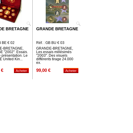
DE BRETAGNE
GRANDE BRETAGNE
B BE € 02
Réf. : GB BU € 03
E-BRETAGNE,
GRANDE-BRETAGNE,
BE "2002". Essais.
Les essais millésimés
 présentation. Le
"2003". Des visuels
BE United Kin...
différents tirage 24.000
ex.
 €
99,00 €