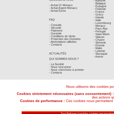
- Autriche
- Belgique
- Achat Or Monaco
- Espagne
- Achat Argent Monaco
- Finlande
- Achat Euros
- France
- Grèce
- Irlande
FAQ
- Italie
- Luxembourg
- Conseils
- Monaco
- Sécurité
- Pays-Bas
- Paiement
- Portugal
- Garantie
- Saint-Marin
- Conditions de Vente
- Vatican
- Protection des Données
- Chypre
- Abréviations utilisées
- Slovenie
- Contacts
- Estonie
- Malte
- Lettonie
ACTUALITÉS
- Slovaquie
- Autres
QUI SOMMES-NOUS ?
- La Société
- Nous rencontrer
- Nous cherchons à acheter
- Contacts
Nous utilisons des cookies pou
Cookies strictement nécessaires (sans consentement) :
des actions q
Cookies de performance :
Ces cookies nous permettent de
Derniers Cours Or et Argent : 07/08/202