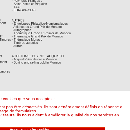
- Polynésie Française
- Saint-Pierre et Miquelon
- TAAF
- EUROPA-CEPT
s
AUTRES
ment
- Enveloppes Philatelico-Numismatiques
- Affiches du Grand Prix de Monaco
- Autographes
- Thématique Grace et Rainier de Monaco
NT
- Thématique Grand Prix de Monaco
 Timbres
- Thématique Monaco
- Timbres au poids
- Autres
de
ACHETONS - BUYING - ACQUISTO
- Acquisto/Vendita oro a Monaco
ement
- Buying and selling gold in Monaco
 timbres
 de cookies que vous acceptez :
nt pas être désactivés. Ils sont généralement définis en réponse à
sage de formulaires.
iteurs. Ils nous aident à améliorer la qualité de nos services en
it l'once à : 54,81 €) (v20250318-16:00)