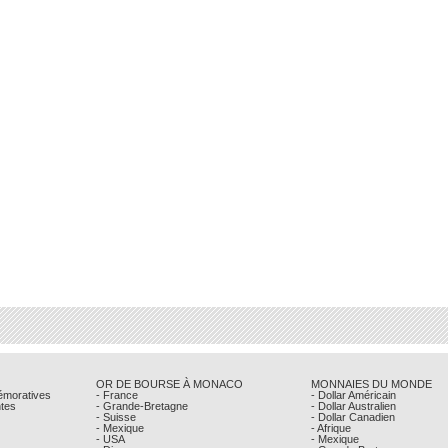
OR DE BOURSE À MONACO
MONNAIES DU MONDE
émoratives
- France
- Dollar Américain
ntes
- Grande-Bretagne
- Dollar Australien
- Suisse
- Dollar Canadien
- Mexique
- Afrique
- USA
- Mexique