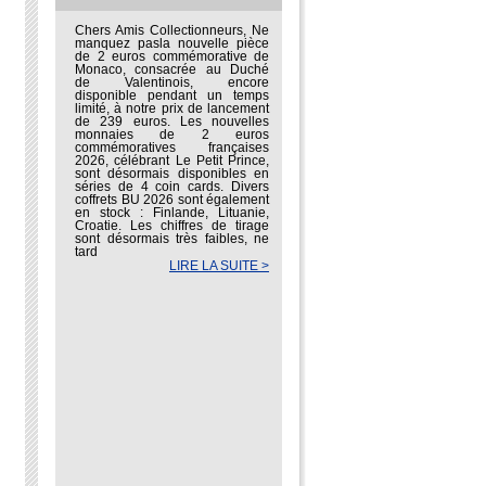
Chers Amis Collectionneurs, Ne
manquez pasla nouvelle pièce
de 2 euros commémorative de
Monaco, consacrée au Duché
de Valentinois, encore
disponible pendant un temps
limité, à notre prix de lancement
de 239 euros. Les nouvelles
monnaies de 2 euros
commémoratives françaises
2026, célébrant Le Petit Prince,
sont désormais disponibles en
séries de 4 coin cards. Divers
coffrets BU 2026 sont également
en stock : Finlande, Lituanie,
Croatie. Les chiffres de tirage
sont désormais très faibles, ne
tard
LIRE LA SUITE >