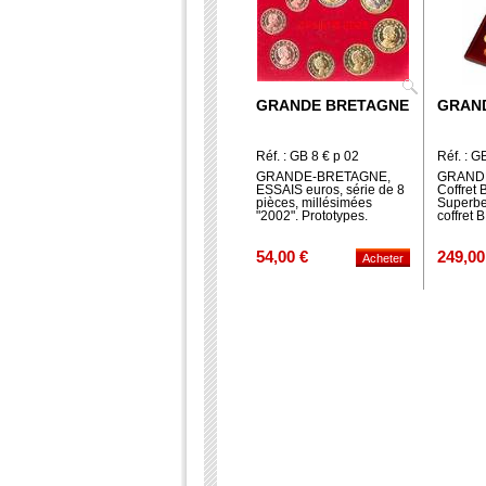
GRANDE BRETAGNE
GRAN
Réf. : GB 8 € p 02
Réf. : G
GRANDE-BRETAGNE,
GRAND
ESSAIS euros, série de 8
Coffret 
pièces, millésimées
Superbe
"2002". Prototypes.
coffret 
54,00 €
249,00