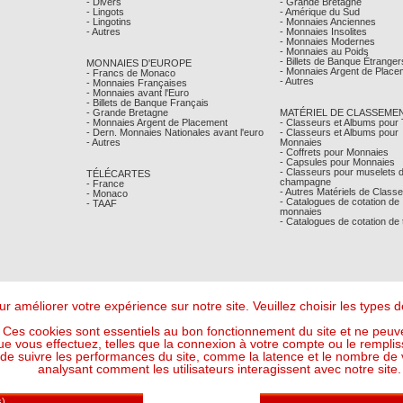
- Divers
- Grande Bretagne
- Lingots
- Amérique du Sud
- Lingotins
- Monnaies Anciennes
- Autres
- Monnaies Insolites
- Monnaies Modernes
- Monnaies au Poids
- Billets de Banque Étranger
MONNAIES D'EUROPE
- Monnaies Argent de Place
- Francs de Monaco
- Autres
- Monnaies Françaises
- Monnaies avant l'Euro
- Billets de Banque Français
- Grande Bretagne
MATÉRIEL DE CLASSEME
- Monnaies Argent de Placement
- Classeurs et Albums pour
- Dern. Monnaies Nationales avant l'euro
- Classeurs et Albums pour
- Autres
Monnaies
- Coffrets pour Monnaies
- Capsules pour Monnaies
- Classeurs pour muselets 
TÉLÉCARTES
champagne
- France
- Autres Matériels de Class
- Monaco
- Catalogues de cotation de
- TAAF
monnaies
- Catalogues de cotation de
r améliorer votre expérience sur notre site. Veuillez choisir les types
Ces cookies sont essentiels au bon fonctionnement du site et ne peuve
ue vous effectuez, telles que la connexion à votre compte ou le remplis
 suivre les performances du site, comme la latence et le nombre de vis
analysant comment les utilisateurs interagissent avec notre site.
Mentions Légales
- © Comptoir Philatelique et Numismatique de Monaco 2026
Design - Ergonomie :
Maffini & Bearce
- Maintenance, Développement :
Max'Sens Conseil
122 Visiteur(s) en ligne
6 16:06:52 UTC - Or : 120,7611 € le g (soit l'once à : 3 756,09 €) - Argent : 1,7623 € le g (so