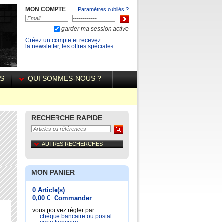
MON COMPTE
Paramètres oubliés ?
garder ma session active
Créez un compte et recevez :
la newsletter, les offres spéciales.
ÉS
QUI SOMMES-NOUS ?
RECHERCHE RAPIDE
AUTRES RECHERCHES
MON PANIER
0 Article(s)
0,00 €
Commander
vous pouvez régler par :
chéque bancaire ou postal