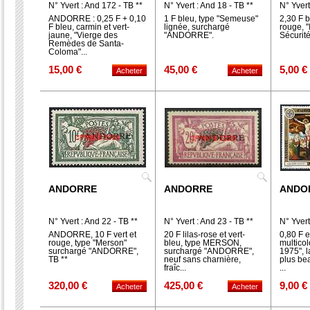
N° Yvert : And 172 - TB **
N° Yvert : And 18 - TB **
N° Yvert
ANDORRE : 0,25 F + 0,10
1 F bleu, type "Semeuse"
2,30 F b
F bleu, carmin et vert-
lignée, surchargé
rouge, "
jaune, "Vierge des
"ANDORRE".
Sécurité
Remèdes de Santa-
Coloma"...
15,00 €
45,00 €
5,00 €
ANDORRE
ANDORRE
ANDO
N° Yvert : And 22 - TB **
N° Yvert : And 23 - TB **
N° Yvert
**
ANDORRE, 10 F vert et
20 F lilas-rose et vert-
0,80 F e
rouge, type "Merson"
bleu, type MERSON,
multico
surchargé "ANDORRE",
surchargé "ANDORRE",
1975", l
TB **
neuf sans charnière,
plus be
fraîc...
...
320,00 €
425,00 €
9,00 €