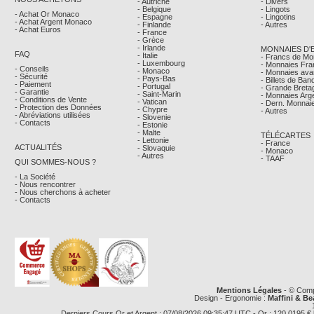
- Autriche
- Divers
- Belgique
- Lingots
- Achat Or Monaco
- Espagne
- Lingotins
- Achat Argent Monaco
- Finlande
- Autres
- Achat Euros
- France
- Grèce
- Irlande
MONNAIES D'
FAQ
- Italie
- Francs de M
- Luxembourg
- Monnaies Fra
- Conseils
- Monaco
- Monnaies avan
- Sécurité
- Pays-Bas
- Billets de Ba
- Paiement
- Portugal
- Grande Breta
- Garantie
- Saint-Marin
- Monnaies Arg
- Conditions de Vente
- Vatican
- Dern. Monnaie
- Protection des Données
- Chypre
- Autres
- Abréviations utilisées
- Slovenie
- Contacts
- Estonie
- Malte
TÉLÉCARTES
- Lettonie
- France
ACTUALITÉS
- Slovaquie
- Monaco
- Autres
- TAAF
QUI SOMMES-NOUS ?
- La Société
- Nous rencontrer
- Nous cherchons à acheter
- Contacts
Mentions Légales
- © Comp
Design - Ergonomie :
Maffini & Be
Derniers Cours Or et Argent : 07/08/2026 09:35:47 UTC - Or : 120,0195 € le g