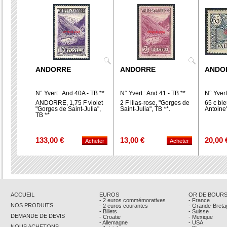
ANDORRE
ANDORRE
ANDO
N° Yvert : And 40A - TB **
N° Yvert : And 41 - TB **
N° Yvert
ANDORRE, 1,75 F violet
2 F lilas-rose, "Gorges de
65 c ble
"Gorges de Saint-Julia",
Saint-Julia", TB **.
Antoine"
TB **
133,00 €
13,00 €
20,00 
ACCUEIL
EUROS
OR DE BOUR
- 2 euros commémoratives
- France
NOS PRODUITS
- 2 euros courantes
- Grande-Breta
- Billets
- Suisse
DEMANDE DE DEVIS
- Croatie
- Mexique
- Allemagne
- USA
NOUS ACHETONS