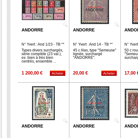
ANDORRE
ANDORRE
ANDO
N° Yvert : And 1/23 - TB **
N° Yvert : And 14 - TB **
N° Yvert
Types divers surchargés,
45 c lilas, type "Semeuse"
50 c rou
série complète (23 val.),
lignée, surchargé
"Semeus
ex. bien à très bien
"ANDORRE".
surcha
centrés, ensemble ...
1 200,00 €
20,00 €
17,00 
ANDORRE
ANDORRE
ANDO