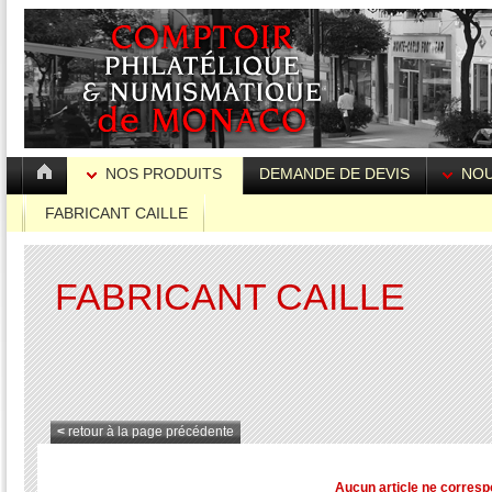
NOS PRODUITS
DEMANDE DE DEVIS
NOU
FABRICANT CAILLE
FABRICANT CAILLE
<
retour à la page précédente
Aucun article ne corresp