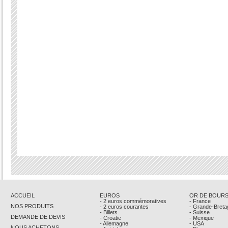
ACCUEIL
EUROS
OR DE BOUR
- 2 euros commémoratives
- France
NOS PRODUITS
- 2 euros courantes
- Grande-Breta
- Billets
- Suisse
DEMANDE DE DEVIS
- Croatie
- Mexique
- Allemagne
- USA
NOUS ACHETONS