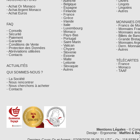
- Autriche
- Divers
- Belgique
- Lingots
- Achat Or Monaco
- Espagne
- Lingotins
- Achat Argent Monaco
- Finlande
- Autres
- Achat Euros
- France
- Grèce
- Irlande
MONNAIES D'
FAQ
- Italie
- Francs de M
- Luxembourg
- Monnaies Fra
- Conseils
- Monaco
- Monnaies avan
- Sécurité
- Pays-Bas
- Billets de Ba
- Paiement
- Portugal
- Grande Breta
- Garantie
- Saint-Marin
- Monnaies Arg
- Conditions de Vente
- Vatican
- Dern. Monnaie
- Protection des Données
- Chypre
- Autres
- Abréviations utilisées
- Slovenie
- Contacts
- Estonie
- Malte
TÉLÉCARTES
- Lettonie
- France
ACTUALITÉS
- Slovaquie
- Monaco
- Autres
- TAAF
QUI SOMMES-NOUS ?
- La Société
- Nous rencontrer
- Nous cherchons à acheter
- Contacts
Mentions Légales
- © Comp
Design - Ergonomie :
Maffini & Be
Derniers Cours Or et Argent : 07/08/2026 05:05:21 UTC - Or : 118,9339 € le g