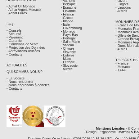
- Autriche
- Divers
- Belgique
- Lingots
- Achat Or Monaco
- Espagne
- Lingotins
- Achat Argent Monaco
- Finlande
- Autres
- Achat Euros
- France
- Grèce
- Irlande
MONNAIES D'
FAQ
- Italie
- Francs de M
- Luxembourg
- Monnaies Fra
- Conseils
- Monaco
- Monnaies avan
- Sécurité
- Pays-Bas
- Billets de Ba
- Paiement
- Portugal
- Grande Breta
- Garantie
- Saint-Marin
- Monnaies Arg
- Conditions de Vente
- Vatican
- Dern. Monnaie
- Protection des Données
- Chypre
- Autres
- Abréviations utilisées
- Slovenie
- Contacts
- Estonie
- Malte
TÉLÉCARTES
- Lettonie
- France
ACTUALITÉS
- Slovaquie
- Monaco
- Autres
- TAAF
QUI SOMMES-NOUS ?
- La Société
- Nous rencontrer
- Nous cherchons à acheter
- Contacts
Mentions Légales
- © Comp
Design - Ergonomie :
Maffini & Be
Derniers Cours Or et Argent : 07/08/2026 12:36:26 UTC - Or : 120,1689 € le 