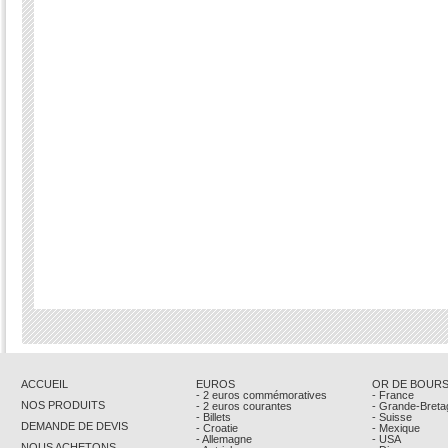
ACCUEIL
EUROS
OR DE BOUR
- 2 euros commémoratives
- France
NOS PRODUITS
- 2 euros courantes
- Grande-Breta
- Billets
- Suisse
DEMANDE DE DEVIS
- Croatie
- Mexique
- Allemagne
- USA
NOUS ACHETONS