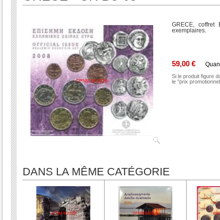
GRECE, coffret
exemplaires.
59,00 €
Quan
Si le produit figure 
le "prix promotionne
DANS LA MÊME CATÉGORIE