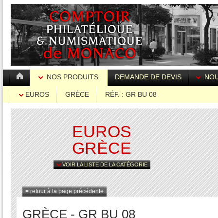
NOS PRODUITS
DEMANDE DE DEVIS
NOU
EUROS
GRÈCE
RÉF. : GR BU 08
EUROS
GRÈCE
VOIR LA LISTE DE LA CATÉGORIE
<
retour à la page précédente
GRÈCE - GR BU 08