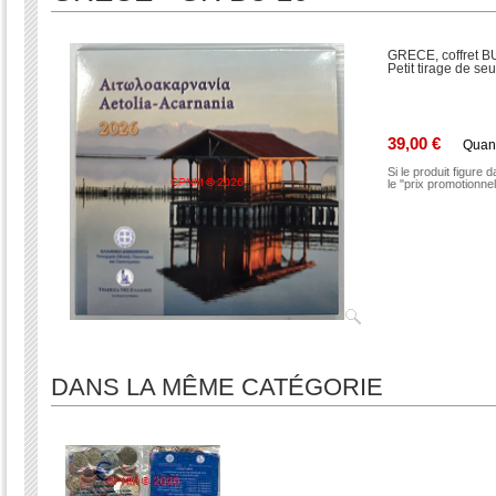
GRECE, coffret B
Petit tirage de se
39,00 €
Quan
Si le produit figure 
le "prix promotionne
DANS LA MÊME CATÉGORIE