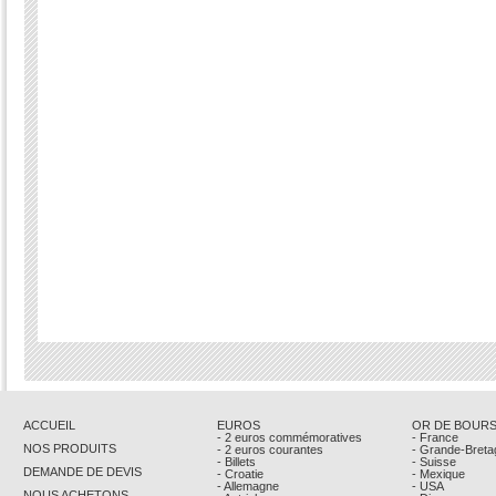
ACCUEIL
EUROS
OR DE BOUR
- 2 euros commémoratives
- France
NOS PRODUITS
- 2 euros courantes
- Grande-Breta
- Billets
- Suisse
DEMANDE DE DEVIS
- Croatie
- Mexique
- Allemagne
- USA
NOUS ACHETONS