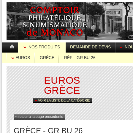
NOS PRODUITS
DEMANDE DE DEVIS
NOU
EUROS
GRÈCE
RÉF. : GR BU 26
EUROS
GRÈCE
VOIR LA LISTE DE LA CATÉGORIE
<
retour à la page précédente
GRÈCE - GR BU 26