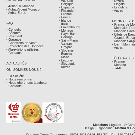
- Autriche
- Divers
- Belgique
- Lingots
- Achat Or Monaco
- Espagne
- Lingotins
- Achat Argent Monaco
- Finlande
- Autres
- Achat Euros
- France
- Grèce
- Irlande
MONNAIES D'
FAQ
- Italie
- Francs de M
- Luxembourg
- Monnaies Fra
- Conseils
- Monaco
- Monnaies avan
- Sécurité
- Pays-Bas
- Billets de Ba
- Paiement
- Portugal
- Grande Breta
- Garantie
- Saint-Marin
- Monnaies Arg
- Conditions de Vente
- Vatican
- Dern. Monnaie
- Protection des Données
- Chypre
- Autres
- Abréviations utilisées
- Slovenie
- Contacts
- Estonie
- Malte
TÉLÉCARTES
- Lettonie
- France
ACTUALITÉS
- Slovaquie
- Monaco
- Autres
- TAAF
QUI SOMMES-NOUS ?
- La Société
- Nous rencontrer
- Nous cherchons à acheter
- Contacts
Mentions Légales
- © Comp
Design - Ergonomie :
Maffini & Be
Derniers Cours Or et Argent : 08/08/2026 04:08:35 UTC - Or : 120,7262 € le g