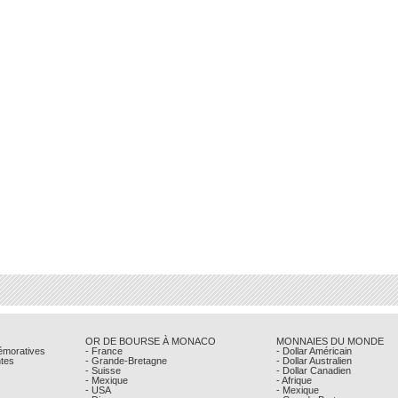
OR DE BOURSE À MONACO
MONNAIES DU MONDE
émoratives
- France
- Dollar Américain
ntes
- Grande-Bretagne
- Dollar Australien
- Suisse
- Dollar Canadien
- Mexique
- Afrique
- USA
- Mexique