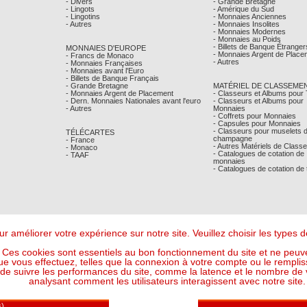
- Divers
- Grande Bretagne
- Lingots
- Amérique du Sud
- Lingotins
- Monnaies Anciennes
- Autres
- Monnaies Insolites
- Monnaies Modernes
- Monnaies au Poids
- Billets de Banque Étranger
MONNAIES D'EUROPE
- Monnaies Argent de Place
- Francs de Monaco
- Autres
- Monnaies Françaises
- Monnaies avant l'Euro
- Billets de Banque Français
- Grande Bretagne
MATÉRIEL DE CLASSEME
- Monnaies Argent de Placement
- Classeurs et Albums pour
- Dern. Monnaies Nationales avant l'euro
- Classeurs et Albums pour
- Autres
Monnaies
- Coffrets pour Monnaies
- Capsules pour Monnaies
- Classeurs pour muselets 
TÉLÉCARTES
champagne
- France
- Autres Matériels de Class
- Monaco
- Catalogues de cotation de
- TAAF
monnaies
- Catalogues de cotation de
r améliorer votre expérience sur notre site. Veuillez choisir les types
Ces cookies sont essentiels au bon fonctionnement du site et ne peuve
ue vous effectuez, telles que la connexion à votre compte ou le remplis
 suivre les performances du site, comme la latence et le nombre de vis
analysant comment les utilisateurs interagissent avec notre site.
Mentions Légales
- © Comptoir Philatelique et Numismatique de Monaco 2026
Design - Ergonomie :
Maffini & Bearce
- Maintenance, Développement :
Max'Sens Conseil
125 Visiteur(s) en ligne
6 15:06:44 UTC - Or : 120,8963 € le g (soit l'once à : 3 760,30 €) - Argent : 1,7676 € le g (so