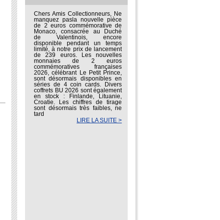
Chers Amis Collectionneurs, Ne
manquez pasla nouvelle pièce
de 2 euros commémorative de
Monaco, consacrée au Duché
de Valentinois, encore
disponible pendant un temps
limité, à notre prix de lancement
de 239 euros. Les nouvelles
monnaies de 2 euros
commémoratives françaises
2026, célébrant Le Petit Prince,
sont désormais disponibles en
séries de 4 coin cards. Divers
coffrets BU 2026 sont également
en stock : Finlande, Lituanie,
Croatie. Les chiffres de tirage
sont désormais très faibles, ne
tard
LIRE LA SUITE >