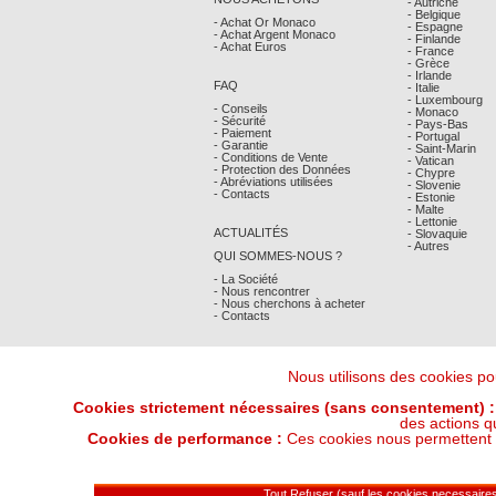
- Autriche
- Belgique
- Achat Or Monaco
- Espagne
- Achat Argent Monaco
- Finlande
- Achat Euros
- France
- Grèce
- Irlande
FAQ
- Italie
- Luxembourg
- Conseils
- Monaco
- Sécurité
- Pays-Bas
- Paiement
- Portugal
- Garantie
- Saint-Marin
- Conditions de Vente
- Vatican
- Protection des Données
- Chypre
- Abréviations utilisées
- Slovenie
- Contacts
- Estonie
- Malte
- Lettonie
ACTUALITÉS
- Slovaquie
- Autres
QUI SOMMES-NOUS ?
- La Société
- Nous rencontrer
- Nous cherchons à acheter
- Contacts
Nous utilisons des cookies pou
Cookies strictement nécessaires (sans consentement) :
des actions q
Cookies de performance :
Ces cookies nous permettent de
Derniers Cours Or et Argent : 07/08/202