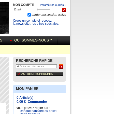
MON COMPTE
Paramètres oubliés ?
garder ma session active
Créez un compte et recevez :
la newsletter, les offres spéciales.
ÉS
QUI SOMMES-NOUS ?
RECHERCHE RAPIDE
AUTRES RECHERCHES
MON PANIER
0 Article(s)
0,00 €
Commander
vous pouvez régler par :
chéque bancaire ou postal