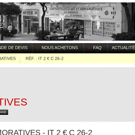
DE DE DEVIS
NOUS ACHETONS
FAQ
ACTUALIT
ATIVES
RÉF. : IT 2 € C 26-2
S
IVES
ORIE
ATIVES - IT 2 € C 26-2