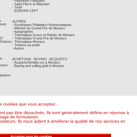
- Polynésie Française
- Saint-Pierre et Miquelon
- TAAF
- EUROPA-CEPT
s
AUTRES
ment
- Enveloppes Philatelico-Numismatiques
- Affiches du Grand Prix de Monaco
- Autographes
- Thématique Grace et Rainier de Monaco
NT
- Thématique Grand Prix de Monaco
 Timbres
- Thématique Monaco
- Timbres au poids
- Autres
de
ACHETONS - BUYING - ACQUISTO
- Acquisto/Vendita oro a Monaco
ement
- Buying and selling gold in Monaco
 timbres
 de cookies que vous acceptez :
nt pas être désactivés. Ils sont généralement définis en réponse à
sage de formulaires.
iteurs. Ils nous aident à améliorer la qualité de nos services en
it l'once à : 54,98 €) (v20250318-16:00)