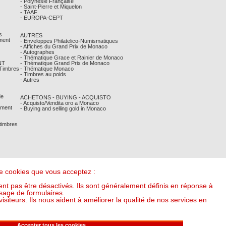
- Polynésie Française
- Saint-Pierre et Miquelon
- TAAF
- EUROPA-CEPT
s
AUTRES
ment
- Enveloppes Philatelico-Numismatiques
- Affiches du Grand Prix de Monaco
- Autographes
- Thématique Grace et Rainier de Monaco
NT
- Thématique Grand Prix de Monaco
 Timbres
- Thématique Monaco
- Timbres au poids
- Autres
de
ACHETONS - BUYING - ACQUISTO
- Acquisto/Vendita oro a Monaco
ement
- Buying and selling gold in Monaco
 timbres
 de cookies que vous acceptez :
nt pas être désactivés. Ils sont généralement définis en réponse à
sage de formulaires.
iteurs. Ils nous aident à améliorer la qualité de nos services en
it l'once à : 53,54 €) (v20250318-16:00)