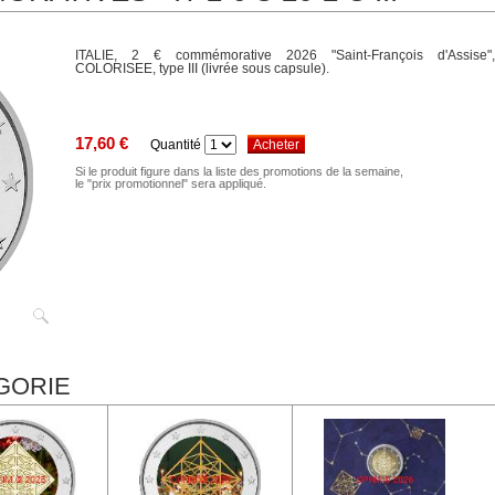
ITALIE, 2 € commémorative 2026 "Saint-François d'Assise",
COLORISEE, type III (livrée sous capsule).
17,60 €
Quantité
Si le produit figure dans la liste des promotions de la semaine,
le "prix promotionnel" sera appliqué.
GORIE