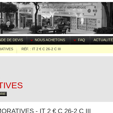
DE DE DEVIS
NOUS ACHETONS
FAQ
ACTUALIT
ATIVES
RÉF. : IT 2 € C 26-2 C III
S
IVES
ORIE
TIVES - IT 2 € C 26-2 C III