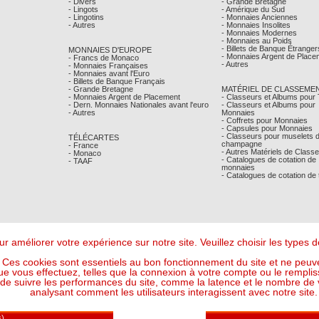
- Divers
- Grande Bretagne
- Lingots
- Amérique du Sud
- Lingotins
- Monnaies Anciennes
- Autres
- Monnaies Insolites
- Monnaies Modernes
- Monnaies au Poids
- Billets de Banque Étranger
MONNAIES D'EUROPE
- Monnaies Argent de Place
- Francs de Monaco
- Autres
- Monnaies Françaises
- Monnaies avant l'Euro
- Billets de Banque Français
- Grande Bretagne
MATÉRIEL DE CLASSEME
- Monnaies Argent de Placement
- Classeurs et Albums pour
- Dern. Monnaies Nationales avant l'euro
- Classeurs et Albums pour
- Autres
Monnaies
- Coffrets pour Monnaies
- Capsules pour Monnaies
- Classeurs pour muselets 
TÉLÉCARTES
champagne
- France
- Autres Matériels de Class
- Monaco
- Catalogues de cotation de
- TAAF
monnaies
- Catalogues de cotation de
r améliorer votre expérience sur notre site. Veuillez choisir les types
Ces cookies sont essentiels au bon fonctionnement du site et ne peuve
ue vous effectuez, telles que la connexion à votre compte ou le remplis
 suivre les performances du site, comme la latence et le nombre de vis
analysant comment les utilisateurs interagissent avec notre site.
Mentions Légales
- © Comptoir Philatelique et Numismatique de Monaco 2026
Design - Ergonomie :
Maffini & Bearce
- Maintenance, Développement :
Max'Sens Conseil
119 Visiteur(s) en ligne
6 23:34:21 UTC - Or : 118,4703 € le g (soit l'once à : 3 684,84 €) - Argent : 1,7213 € le g (so