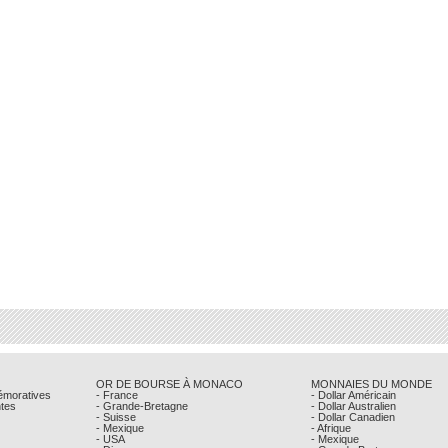
OR DE BOURSE À MONACO
MONNAIES DU MONDE
émoratives
- France
- Dollar Américain
ntes
- Grande-Bretagne
- Dollar Australien
- Suisse
- Dollar Canadien
- Mexique
- Afrique
- USA
- Mexique