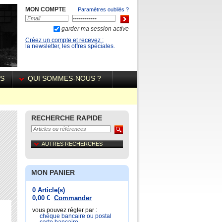
MON COMPTE
Paramètres oubliés ?
garder ma session active
Créez un compte et recevez :
la newsletter, les offres spéciales.
ÉS
QUI SOMMES-NOUS ?
RECHERCHE RAPIDE
AUTRES RECHERCHES
MON PANIER
0 Article(s)
0,00 €
Commander
vous pouvez régler par :
chéque bancaire ou postal