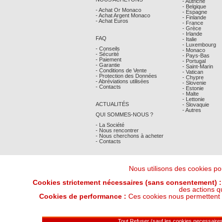
- Autriche
- Belgique
- Achat Or Monaco
- Espagne
- Achat Argent Monaco
- Finlande
- Achat Euros
- France
- Grèce
- Irlande
FAQ
- Italie
- Luxembourg
- Conseils
- Monaco
- Sécurité
- Pays-Bas
- Paiement
- Portugal
- Garantie
- Saint-Marin
- Conditions de Vente
- Vatican
- Protection des Données
- Chypre
- Abréviations utilisées
- Slovenie
- Contacts
- Estonie
- Malte
- Lettonie
ACTUALITÉS
- Slovaquie
- Autres
QUI SOMMES-NOUS ?
- La Société
- Nous rencontrer
- Nous cherchons à acheter
- Contacts
Nous utilisons des cookies pou
Cookies strictement nécessaires (sans consentement) :
des actions q
Cookies de performance :
Ces cookies nous permettent de
Derniers Cours Or et Argent : 06/08/202