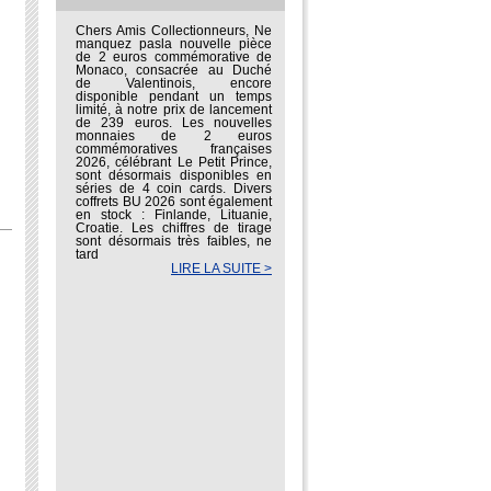
Chers Amis Collectionneurs, Ne
manquez pasla nouvelle pièce
de 2 euros commémorative de
Monaco, consacrée au Duché
de Valentinois, encore
disponible pendant un temps
limité, à notre prix de lancement
de 239 euros. Les nouvelles
monnaies de 2 euros
commémoratives françaises
2026, célébrant Le Petit Prince,
sont désormais disponibles en
séries de 4 coin cards. Divers
coffrets BU 2026 sont également
en stock : Finlande, Lituanie,
Croatie. Les chiffres de tirage
sont désormais très faibles, ne
tard
LIRE LA SUITE >