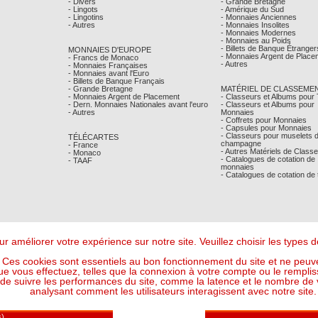
- Divers
- Grande Bretagne
- Lingots
- Amérique du Sud
- Lingotins
- Monnaies Anciennes
- Autres
- Monnaies Insolites
- Monnaies Modernes
- Monnaies au Poids
- Billets de Banque Étranger
MONNAIES D'EUROPE
- Monnaies Argent de Place
- Francs de Monaco
- Autres
- Monnaies Françaises
- Monnaies avant l'Euro
- Billets de Banque Français
- Grande Bretagne
MATÉRIEL DE CLASSEME
- Monnaies Argent de Placement
- Classeurs et Albums pour
- Dern. Monnaies Nationales avant l'euro
- Classeurs et Albums pour
- Autres
Monnaies
- Coffrets pour Monnaies
- Capsules pour Monnaies
- Classeurs pour muselets 
TÉLÉCARTES
champagne
- France
- Autres Matériels de Class
- Monaco
- Catalogues de cotation de
- TAAF
monnaies
- Catalogues de cotation de
r améliorer votre expérience sur notre site. Veuillez choisir les types
Ces cookies sont essentiels au bon fonctionnement du site et ne peuve
ue vous effectuez, telles que la connexion à votre compte ou le remplis
 suivre les performances du site, comme la latence et le nombre de vis
analysant comment les utilisateurs interagissent avec notre site.
Mentions Légales
- © Comptoir Philatelique et Numismatique de Monaco 2026
Design - Ergonomie :
Maffini & Bearce
- Maintenance, Développement :
Max'Sens Conseil
117 Visiteur(s) en ligne
6 04:31:52 UTC - Or : 118,569 € le g (soit l'once à : 3 687,91 €) - Argent : 1,7297 € le g (so