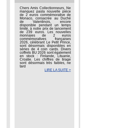
Chers Amis Collectionneurs, Ne
manquez pasla nouvelle pièce
de 2 euros commémorative de
Monaco, consacrée au Duché
de Valentinois, encore
disponible pendant un temps
limité, à notre prix de lancement
de 239 euros. Les nouvelles
monnaies de 2 euros
commémoratives françaises
2026, célébrant Le Petit Prince,
sont désormais disponibles en
séries de 4 coin cards. Divers
coffrets BU 2026 sont également
en stock : Finlande, Lituanie,
Croatie. Les chiffres de tirage
sont désormais très faibles, ne
tard
LIRE LA SUITE >