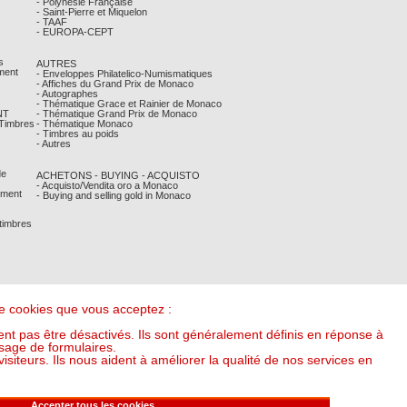
- Polynésie Française
- Saint-Pierre et Miquelon
- TAAF
- EUROPA-CEPT
s
AUTRES
ment
- Enveloppes Philatelico-Numismatiques
- Affiches du Grand Prix de Monaco
- Autographes
- Thématique Grace et Rainier de Monaco
NT
- Thématique Grand Prix de Monaco
 Timbres
- Thématique Monaco
- Timbres au poids
- Autres
de
ACHETONS - BUYING - ACQUISTO
- Acquisto/Vendita oro a Monaco
ement
- Buying and selling gold in Monaco
 timbres
 de cookies que vous acceptez :
nt pas être désactivés. Ils sont généralement définis en réponse à
sage de formulaires.
iteurs. Ils nous aident à améliorer la qualité de nos services en
it l'once à : 53,80 €) (v20250318-16:00)