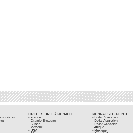
OR DE BOURSE À MONACO
MONNAIES DU MONDE
émoratives
- France
- Dollar Américain
ntes
- Grande-Bretagne
- Dollar Australien
- Suisse
- Dollar Canadien
- Mexique
- Afrique
- USA
- Mexique