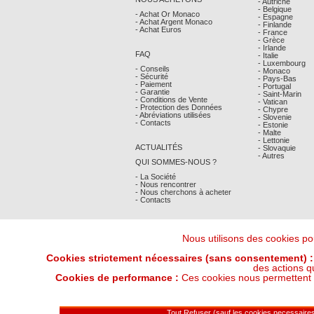
- Autriche
- Belgique
- Achat Or Monaco
- Espagne
- Achat Argent Monaco
- Finlande
- Achat Euros
- France
- Grèce
- Irlande
FAQ
- Italie
- Luxembourg
- Conseils
- Monaco
- Sécurité
- Pays-Bas
- Paiement
- Portugal
- Garantie
- Saint-Marin
- Conditions de Vente
- Vatican
- Protection des Données
- Chypre
- Abréviations utilisées
- Slovenie
- Contacts
- Estonie
- Malte
- Lettonie
ACTUALITÉS
- Slovaquie
- Autres
QUI SOMMES-NOUS ?
- La Société
- Nous rencontrer
- Nous cherchons à acheter
- Contacts
Nous utilisons des cookies pou
Cookies strictement nécessaires (sans consentement) :
des actions q
Cookies de performance :
Ces cookies nous permettent de
Derniers Cours Or et Argent : 06/08/202