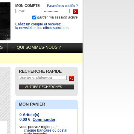
MON COMPTE
Paramètres oubliés ?
garder ma session active
Créez un compte et recevez :
la newsletter, les offres spéciales.
ÉS
QUI SOMMES-NOUS ?
RECHERCHE RAPIDE
AUTRES RECHERCHES
MON PANIER
0 Article(s)
0,00 €
Commander
vous pouvez régler par :
chéque bancaire ou postal