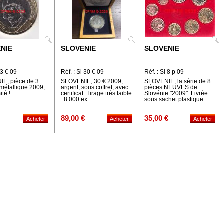
NIE
SLOVENIE
SLOVENIE
 3 € 09
Réf. : Sl 30 € 09
Réf. : Sl 8 p 09
E, pièce de 3
SLOVENIE, 30 € 2009,
SLOVENIE, la série de 8
métallique 2009,
argent, sous coffret, avec
pièces NEUVES de
ité !
certificat. Tirage très faible
Slovénie "2009". Livrée
: 8.000 ex....
sous sachet plastique.
89,00 €
35,00 €