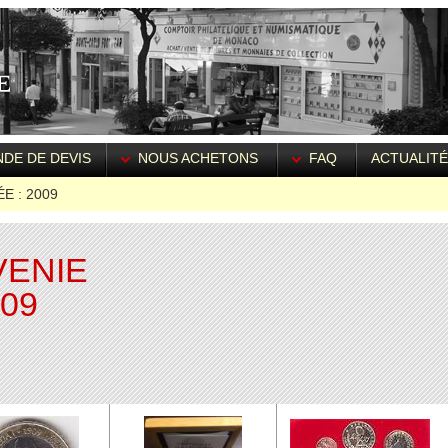
DE DE DEVIS
NOUS ACHETONS
FAQ
ACTUALIT
E : 2009
VENIE
009