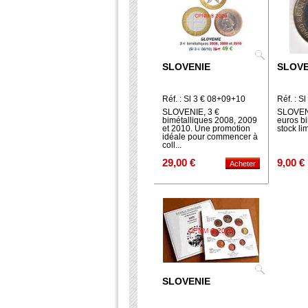
SLOVENIE
SLOVE
Réf. : Sl 3 € 08+09+10
Réf. : Sl
SLOVENIE, 3 €
SLOVENI
bimétalliques 2008, 2009
euros bi
et 2010. Une promotion
stock lim
idéale pour commencer à
coll...
29,00 €
9,00 €
SLOVENIE