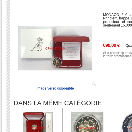
MONACO, 2 € com
Princier", frappe 
protecteur et cer
seulement 15.000
690,00 €
Qua
Si le produit figure 
le "prix promotionne
image verso disponible
DANS LA MÊME CATÉGORIE