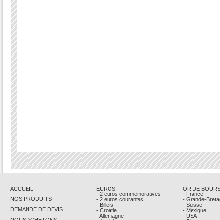
ACCUEIL
EUROS
OR DE BOUR
- 2 euros commémoratives
- France
NOS PRODUITS
- 2 euros courantes
- Grande-Breta
- Billets
- Suisse
DEMANDE DE DEVIS
- Croatie
- Mexique
- Allemagne
- USA
NOUS ACHETONS