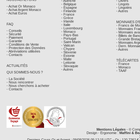
- Autriche
- Divers
- Belgique
- Lingots
- Achat Or Monaco
- Espagne
- Lingotins
- Achat Argent Monaco
- Finlande
- Autres
- Achat Euros
- France
- Grèce
- Irlande
MONNAIES D'
FAQ
- Italie
- Francs de M
- Luxembourg
- Monnaies Fra
- Conseils
- Monaco
- Monnaies avan
- Sécurité
- Pays-Bas
- Billets de Ba
- Paiement
- Portugal
- Grande Breta
- Garantie
- Saint-Marin
- Monnaies Arg
- Conditions de Vente
- Vatican
- Dern. Monnaie
- Protection des Données
- Chypre
- Autres
- Abréviations utilisées
- Slovenie
- Contacts
- Estonie
- Malte
TÉLÉCARTES
- Lettonie
- France
ACTUALITÉS
- Slovaquie
- Monaco
- Autres
- TAAF
QUI SOMMES-NOUS ?
- La Société
- Nous rencontrer
- Nous cherchons à acheter
- Contacts
Mentions Légales
- © Comp
Design - Ergonomie :
Maffini & Be
Derniers Cours Or et Argent : 09/08/2026 05:12:15 UTC - Or : 120,7262 € le g