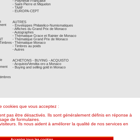
- Polynésie Française
- Saint-Pierre et Miquelon
- TAAF
- EUROPA-CEPT
s
AUTRES
ment
- Enveloppes Philatelico-Numismatiques
- Affiches du Grand Prix de Monaco
- Autographes
- Thématique Grace et Rainier de Monaco
NT
- Thématique Grand Prix de Monaco
 Timbres
- Thématique Monaco
- Timbres au poids
- Autres
de
ACHETONS - BUYING - ACQUISTO
- Acquisto/Vendita oro a Monaco
ement
- Buying and selling gold in Monaco
 timbres
 de cookies que vous acceptez :
nt pas être désactivés. Ils sont généralement définis en réponse à
sage de formulaires.
iteurs. Ils nous aident à améliorer la qualité de nos services en
it l'once à : 55,00 €) (v20250318-16:00)