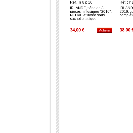
Réf. : Ir 8 p 16
Réf. : Ir
IRLANDE, série de 8
IRLANDE
pièces millésimée "2016",
2016, co
NEUVE et livrée sous
complète
sachet plastique.
34,00 €
38,00 