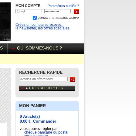
MON COMPTE
Paramètres oubliés ?
garder ma session active
Créez un compte et recevez :
la newsletter, les offres spéciales.
ÉS
QUI SOMMES-NOUS ?
RECHERCHE RAPIDE
AUTRES RECHERCHES
MON PANIER
0 Article(s)
0,00 €
Commander
vous pouvez régler par :
chéque bancaire ou postal