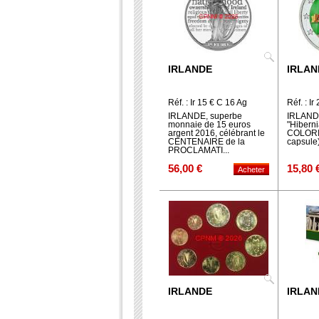
IRLANDE
IRLAN
Réf. : Ir 15 € C 16 Ag
Réf. : Ir
IRLANDE, superbe
IRLANDE
monnaie de 15 euros
"Hiberni
argent 2016, célébrant le
COLORI
CENTENAIRE de la
capsule
PROCLAMATI...
56,00 €
15,80 
IRLANDE
IRLAN