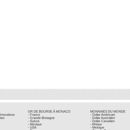
OR DE BOURSE À MONACO
MONNAIES DU MONDE
émoratives
- France
- Dollar Américain
ntes
- Grande-Bretagne
- Dollar Australien
- Suisse
- Dollar Canadien
- Mexique
- Afrique
- USA
- Mexique