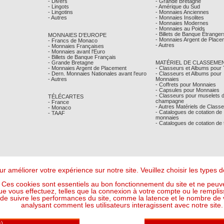
- Divers
- Grande Bretagne
- Lingots
- Amérique du Sud
- Lingotins
- Monnaies Anciennes
- Autres
- Monnaies Insolites
- Monnaies Modernes
- Monnaies au Poids
- Billets de Banque Étranger
MONNAIES D'EUROPE
- Monnaies Argent de Place
- Francs de Monaco
- Autres
- Monnaies Françaises
- Monnaies avant l'Euro
- Billets de Banque Français
- Grande Bretagne
MATÉRIEL DE CLASSEME
- Monnaies Argent de Placement
- Classeurs et Albums pour
- Dern. Monnaies Nationales avant l'euro
- Classeurs et Albums pour
- Autres
Monnaies
- Coffrets pour Monnaies
- Capsules pour Monnaies
- Classeurs pour muselets 
TÉLÉCARTES
champagne
- France
- Autres Matériels de Class
- Monaco
- Catalogues de cotation de
- TAAF
monnaies
- Catalogues de cotation de
r améliorer votre expérience sur notre site. Veuillez choisir les types
Ces cookies sont essentiels au bon fonctionnement du site et ne peuve
ue vous effectuez, telles que la connexion à votre compte ou le remplis
 suivre les performances du site, comme la latence et le nombre de vis
analysant comment les utilisateurs interagissent avec notre site.
Mentions Légales
- © Comptoir Philatelique et Numismatique de Monaco 2026
Design - Ergonomie :
Maffini & Bearce
- Maintenance, Développement :
Max'Sens Conseil
125 Visiteur(s) en ligne
6 09:09:04 UTC - Or : 120,7262 € le g (soit l'once à : 3 755,00 €) - Argent : 1,7683 € le g (so