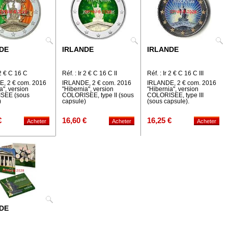
DE
IRLANDE
IRLANDE
 2 € C 16 C
Réf. : Ir 2 € C 16 C II
Réf. : Ir 2 € C 16 C III
, 2 € com. 2016
IRLANDE, 2 € com. 2016
IRLANDE, 2 € com. 2016
a", version
"Hibernia", version
"Hibernia", version
SEE (sous
COLORISEE, type II (sous
COLORISEE, type III
)
capsule)
(sous capsule).
€
16,60 €
16,25 €
DE