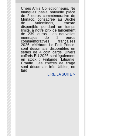
Chers Amis Collectionneurs, Ne
manquez pasla nouvelle pièce
de 2 euros commémorative de
Monaco, consacrée au Duché
de Valentinois, encore
disponible pendant un temps
limité, à notre prix de lancement
de 239 euros. Les nouvelles
monnaies de 2 euros
commémoratives françaises
2026, célébrant Le Petit Prince,
sont désormais disponibles en
séries de 4 coin cards. Divers
coffrets BU 2026 sont également
en stock : Finlande, Lituanie,
Croatie. Les chiffres de tirage
sont désormais très faibles, ne
tard
LIRE LA SUITE >