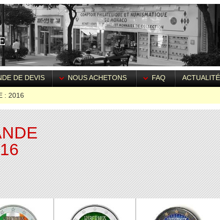
DE DE DEVIS
NOUS ACHETONS
FAQ
ACTUALIT
 : 2016
ANDE
016