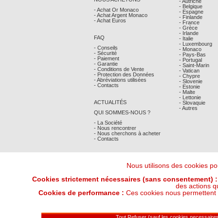
- Autriche
- Belgique
- Achat Or Monaco
- Espagne
- Achat Argent Monaco
- Finlande
- Achat Euros
- France
- Grèce
- Irlande
FAQ
- Italie
- Luxembourg
- Conseils
- Monaco
- Sécurité
- Pays-Bas
- Paiement
- Portugal
- Garantie
- Saint-Marin
- Conditions de Vente
- Vatican
- Protection des Données
- Chypre
- Abréviations utilisées
- Slovenie
- Contacts
- Estonie
- Malte
- Lettonie
ACTUALITÉS
- Slovaquie
- Autres
QUI SOMMES-NOUS ?
- La Société
- Nous rencontrer
- Nous cherchons à acheter
- Contacts
Nous utilisons des cookies pou
Cookies strictement nécessaires (sans consentement) :
des actions q
Cookies de performance :
Ces cookies nous permettent de
Derniers Cours Or et Argent : 08/08/202