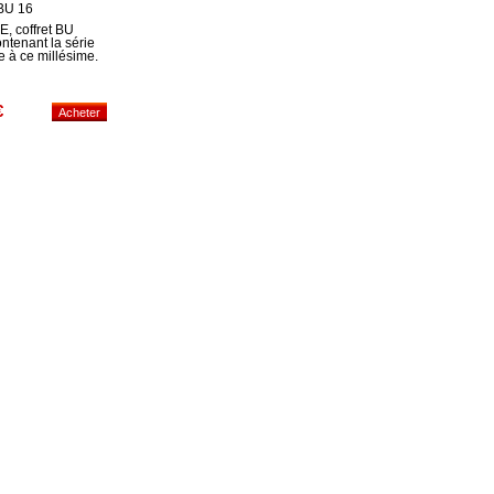
 BU 16
, coffret BU
ntenant la série
 à ce millésime.
€