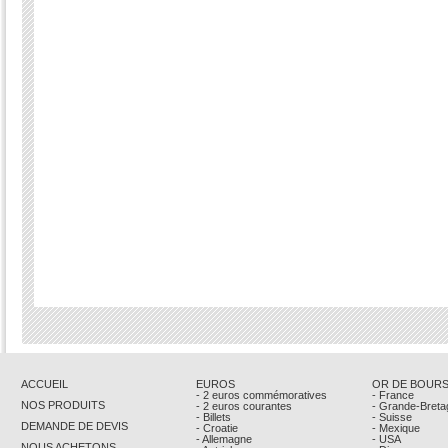
ACCUEIL
EUROS
OR DE BOUR
- 2 euros commémoratives
- France
NOS PRODUITS
- 2 euros courantes
- Grande-Breta
- Billets
- Suisse
DEMANDE DE DEVIS
- Croatie
- Mexique
- Allemagne
- USA
NOUS ACHETONS