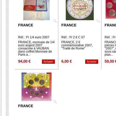
FRANCE
FRANCE
FRAN
Réf. : Fr 1/4 euro 2007
Réf. : Fr 2 € C 07
Réf. : F
VAUBAN
FRANCE, monnaie de 1/4
FRANCE, 2 €
FRANCE,
euro argent 2007
commémorative 2007,
pièces 
consacrée à VAUBAN
"Traité de Rome"
"2007", 
dans coffret Monnaie de
sous sa
Paris a...
plas...
94,00 €
6,00 €
59,00 
FRANCE