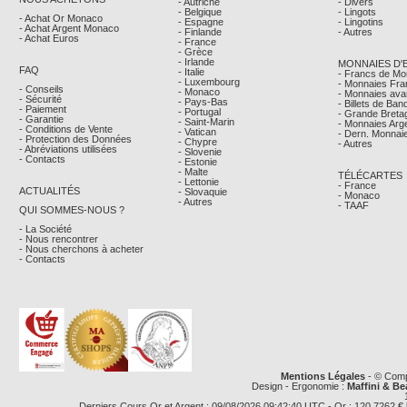
- Autriche
- Divers
- Belgique
- Lingots
- Achat Or Monaco
- Espagne
- Lingotins
- Achat Argent Monaco
- Finlande
- Autres
- Achat Euros
- France
- Grèce
- Irlande
MONNAIES D'
FAQ
- Italie
- Francs de M
- Luxembourg
- Monnaies Fra
- Conseils
- Monaco
- Monnaies avan
- Sécurité
- Pays-Bas
- Billets de Ba
- Paiement
- Portugal
- Grande Breta
- Garantie
- Saint-Marin
- Monnaies Arg
- Conditions de Vente
- Vatican
- Dern. Monnaie
- Protection des Données
- Chypre
- Autres
- Abréviations utilisées
- Slovenie
- Contacts
- Estonie
- Malte
TÉLÉCARTES
- Lettonie
- France
ACTUALITÉS
- Slovaquie
- Monaco
- Autres
- TAAF
QUI SOMMES-NOUS ?
- La Société
- Nous rencontrer
- Nous cherchons à acheter
- Contacts
Mentions Légales
- © Comp
Design - Ergonomie :
Maffini & Be
Derniers Cours Or et Argent : 09/08/2026 09:42:40 UTC - Or : 120,7262 € le g