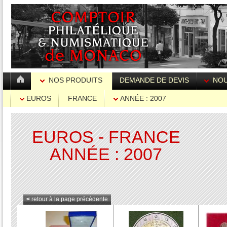
NOS PRODUITS
DEMANDE DE DEVIS
NOU
EUROS
FRANCE
ANNÉE : 2007
EUROS - FRANCE
ANNÉE : 2007
<
retour à la page précédente