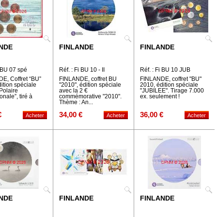
NDE
FINLANDE
FINLANDE
i BU 07 spé
Réf. : Fi BU 10 - II
Réf. : Fi BU 10 JUB
E, Coffret “BU”
FINLANDE, coffret BU
FINLANDE, coffret "BU"
ition spéciale
"2010", édition spéciale
2010, édition spéciale
Polaire
avec la 2 €
"JUBILEE". Tirage 7.000
onale”, tiré à
commémorative "2010".
ex. seulement !
Thème : An...
€
34,00 €
36,00 €
NDE
FINLANDE
FINLANDE