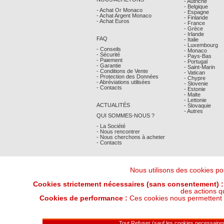
- Autriche
- Belgique
- Achat Or Monaco
- Espagne
- Achat Argent Monaco
- Finlande
- Achat Euros
- France
- Grèce
- Irlande
FAQ
- Italie
- Luxembourg
- Conseils
- Monaco
- Sécurité
- Pays-Bas
- Paiement
- Portugal
- Garantie
- Saint-Marin
- Conditions de Vente
- Vatican
- Protection des Données
- Chypre
- Abréviations utilisées
- Slovenie
- Contacts
- Estonie
- Malte
- Lettonie
ACTUALITÉS
- Slovaquie
- Autres
QUI SOMMES-NOUS ?
- La Société
- Nous rencontrer
- Nous cherchons à acheter
- Contacts
Nous utilisons des cookies pou
Cookies strictement nécessaires (sans consentement) :
des actions q
Cookies de performance :
Ces cookies nous permettent de
Derniers Cours Or et Argent : 07/08/202