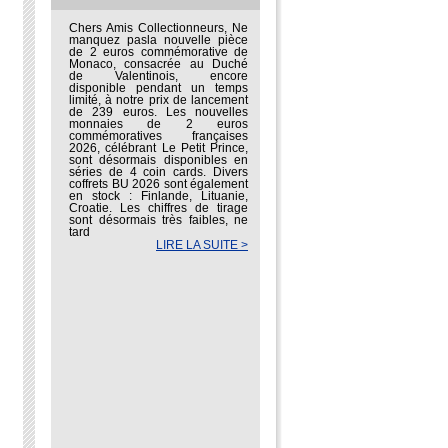
Chers Amis Collectionneurs, Ne
manquez pasla nouvelle pièce
de 2 euros commémorative de
Monaco, consacrée au Duché
de Valentinois, encore
disponible pendant un temps
limité, à notre prix de lancement
de 239 euros. Les nouvelles
monnaies de 2 euros
commémoratives françaises
2026, célébrant Le Petit Prince,
sont désormais disponibles en
séries de 4 coin cards. Divers
coffrets BU 2026 sont également
en stock : Finlande, Lituanie,
Croatie. Les chiffres de tirage
sont désormais très faibles, ne
tard
LIRE LA SUITE >