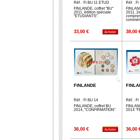
Réf. : Fi BU 11 ETUD.
Réf. : Fi
FINLANDE, coffret "BU"
FINLAND
2011, édition spéciale
2011, 2e
"ETUDIANTS".
compren
commémo
33,00 €
38,00 
FINLANDE
FINLA
Réf. : Fi BU 14
Réf. : F
CONFIRMATION
FELICI
FINLANDE, coffret BU
FINLAND
2014, "CONFIRMATION".
2014 "F
36,00 €
36,00 