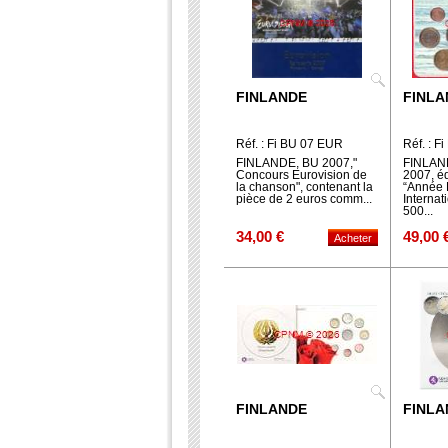
FINLANDE
FINLA
Réf. : Fi BU 07 EUR
Réf. : F
FINLANDE, BU 2007,"
FINLAND
Concours Eurovision de
2007, éd
la chanson", contenant la
“Année 
pièce de 2 euros comm...
Internati
500...
34,00 €
49,00 
FINLANDE
FINLA