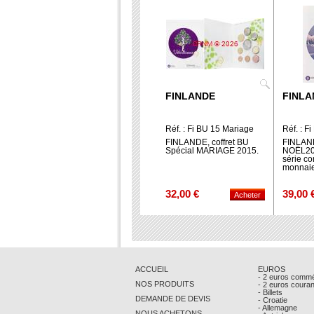
FINLANDE
FINLA
Réf. : Fi BU 15 Mariage
Réf. : F
FINLANDE, coffret BU
FINLAND
Spécial MARIAGE 2015.
NOËL201
série c
monnaie 
32,00 €
39,00 
ACCUEIL
EUROS
- 2 euros comm
NOS PRODUITS
- 2 euros coura
- Billets
DEMANDE DE DEVIS
- Croatie
- Allemagne
NOUS ACHETONS