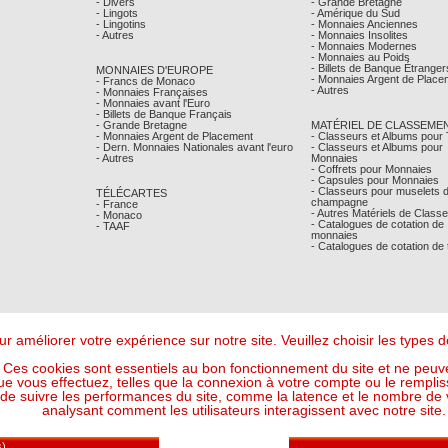
- Divers
- Grande Bretagne
- Lingots
- Amérique du Sud
- Lingotins
- Monnaies Anciennes
- Autres
- Monnaies Insolites
- Monnaies Modernes
- Monnaies au Poids
- Billets de Banque Étranger
MONNAIES D'EUROPE
- Monnaies Argent de Place
- Francs de Monaco
- Autres
- Monnaies Françaises
- Monnaies avant l'Euro
- Billets de Banque Français
- Grande Bretagne
MATÉRIEL DE CLASSEME
- Monnaies Argent de Placement
- Classeurs et Albums pour
- Dern. Monnaies Nationales avant l'euro
- Classeurs et Albums pour
- Autres
Monnaies
- Coffrets pour Monnaies
- Capsules pour Monnaies
- Classeurs pour muselets 
TÉLÉCARTES
champagne
- France
- Autres Matériels de Class
- Monaco
- Catalogues de cotation de
- TAAF
monnaies
- Catalogues de cotation de
r améliorer votre expérience sur notre site. Veuillez choisir les types
Ces cookies sont essentiels au bon fonctionnement du site et ne peuve
ue vous effectuez, telles que la connexion à votre compte ou le remplis
 suivre les performances du site, comme la latence et le nombre de vis
analysant comment les utilisateurs interagissent avec notre site.
Mentions Légales
- © Comptoir Philatelique et Numismatique de Monaco 2026
Design - Ergonomie :
Maffini & Bearce
- Maintenance, Développement :
Max'Sens Conseil
150 Visiteur(s) en ligne
6 06:35:30 UTC - Or : 119,5114 € le g (soit l'once à : 3 717,22 €) - Argent : 1,7697 € le g (so