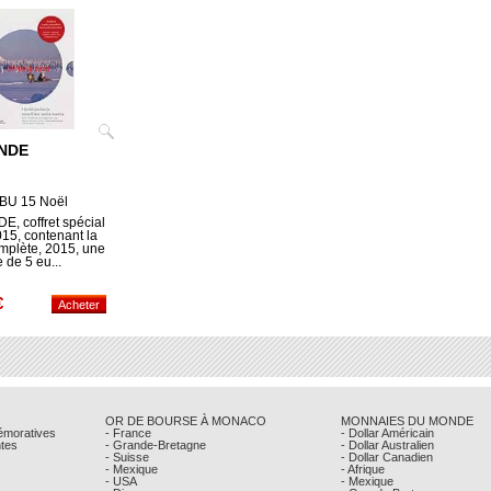
NDE
i BU 15 Noël
E, coffret spécial
5, contenant la
omplète, 2015, une
de 5 eu...
€
OR DE BOURSE À MONACO
MONNAIES DU MONDE
émoratives
- France
- Dollar Américain
ntes
- Grande-Bretagne
- Dollar Australien
- Suisse
- Dollar Canadien
- Mexique
- Afrique
- USA
- Mexique