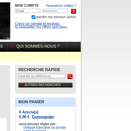
MON COMPTE
Paramètres oubliés ?
garder ma session active
Créez un compte et recevez :
la newsletter, les offres spéciales.
ÉS
QUI SOMMES-NOUS ?
RECHERCHE RAPIDE
AUTRES RECHERCHES
MON PANIER
0 Article(s)
0,00 €
Commander
vous pouvez régler par :
chéque bancaire ou postal