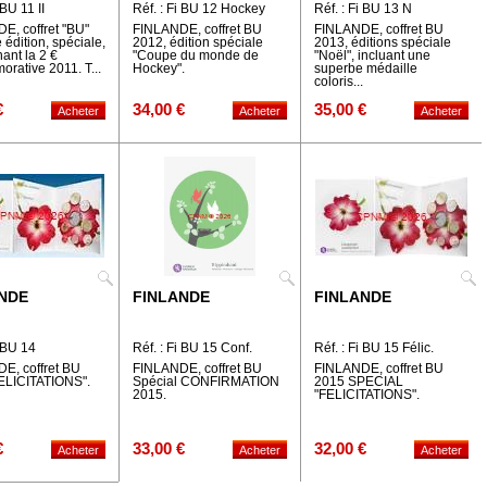
 BU 11 II
Réf. : Fi BU 12 Hockey
Réf. : Fi BU 13 N
E, coffret "BU"
FINLANDE, coffret BU
FINLANDE, coffret BU
 édition, spéciale,
2012, édition spéciale
2013, éditions spéciale
ant la 2 €
"Coupe du monde de
"Noël", incluant une
rative 2011. T...
Hockey".
superbe médaille
coloris...
€
34,00 €
35,00 €
NDE
FINLANDE
FINLANDE
i BU 14
Réf. : Fi BU 15 Conf.
Réf. : Fi BU 15 Félic.
TATIONS
E, coffret BU
FINLANDE, coffret BU
FINLANDE, coffret BU
ELICITATIONS".
Spécial CONFIRMATION
2015 SPECIAL
2015.
"FELICITATIONS".
€
33,00 €
32,00 €