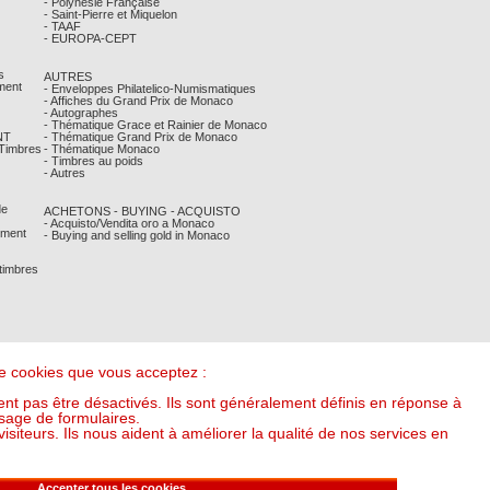
- Polynésie Française
- Saint-Pierre et Miquelon
- TAAF
- EUROPA-CEPT
s
AUTRES
ment
- Enveloppes Philatelico-Numismatiques
- Affiches du Grand Prix de Monaco
- Autographes
- Thématique Grace et Rainier de Monaco
NT
- Thématique Grand Prix de Monaco
 Timbres
- Thématique Monaco
- Timbres au poids
- Autres
de
ACHETONS - BUYING - ACQUISTO
- Acquisto/Vendita oro a Monaco
ement
- Buying and selling gold in Monaco
 timbres
 de cookies que vous acceptez :
nt pas être désactivés. Ils sont généralement définis en réponse à
sage de formulaires.
iteurs. Ils nous aident à améliorer la qualité de nos services en
it l'once à : 55,04 €) (v20250318-16:00)