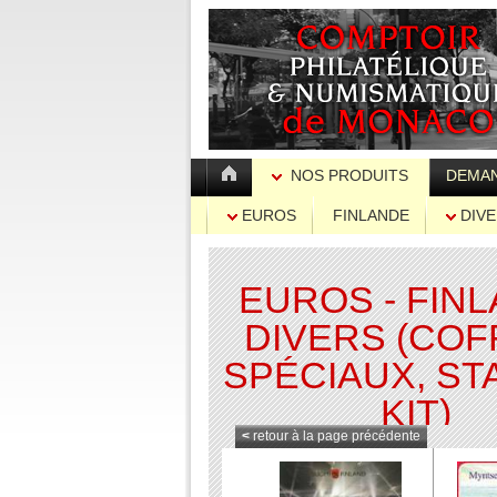
NOS PRODUITS
DEMAN
EUROS
FINLANDE
DIVE
EUROS - FIN
DIVERS (COF
SPÉCIAUX, ST
KIT)
<
retour à la page précédente