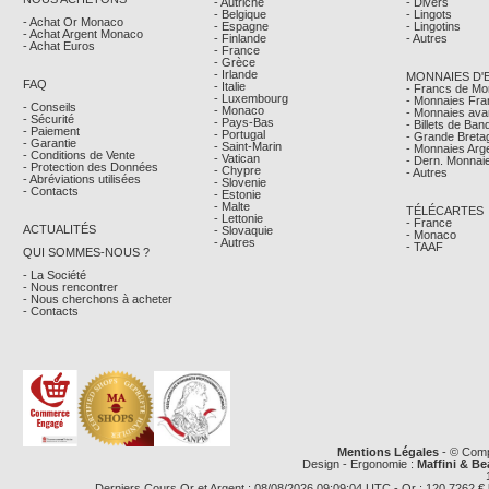
- Autriche
- Divers
- Belgique
- Lingots
- Achat Or Monaco
- Espagne
- Lingotins
- Achat Argent Monaco
- Finlande
- Autres
- Achat Euros
- France
- Grèce
- Irlande
MONNAIES D'
FAQ
- Italie
- Francs de M
- Luxembourg
- Monnaies Fra
- Conseils
- Monaco
- Monnaies avan
- Sécurité
- Pays-Bas
- Billets de Ba
- Paiement
- Portugal
- Grande Breta
- Garantie
- Saint-Marin
- Monnaies Arg
- Conditions de Vente
- Vatican
- Dern. Monnaie
- Protection des Données
- Chypre
- Autres
- Abréviations utilisées
- Slovenie
- Contacts
- Estonie
- Malte
TÉLÉCARTES
- Lettonie
- France
ACTUALITÉS
- Slovaquie
- Monaco
- Autres
- TAAF
QUI SOMMES-NOUS ?
- La Société
- Nous rencontrer
- Nous cherchons à acheter
- Contacts
Mentions Légales
- © Comp
Design - Ergonomie :
Maffini & Be
Derniers Cours Or et Argent : 08/08/2026 09:09:04 UTC - Or : 120,7262 € le g