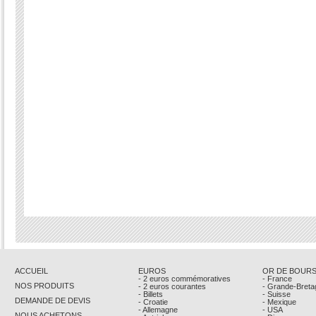
ACCUEIL
EUROS
OR DE BOUR
- 2 euros commémoratives
- France
NOS PRODUITS
- 2 euros courantes
- Grande-Breta
- Billets
- Suisse
DEMANDE DE DEVIS
- Croatie
- Mexique
- Allemagne
- USA
NOUS ACHETONS