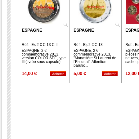
ESPAGNE
ESPAGNE
ESPA
Réf. : Es 2 € C 13 C III
Réf. : Es 2 € C 13
Réf. : E
Monastère
ESPAGNE, 2 €
ESPAGNE, 2 €
ESPAGNE
commémorative 2013,
commémorative 2013,
pièces 
version COLORISEE, type
"Monastère St Laurent de
neuves,
III (livrée sous capsule)
l'Escurial". Attention :
sachet p
parutio...
14,00 €
5,00 €
12,00 