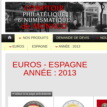
NOS PRODUITS
DEMANDE DE DEVIS
NOU
EUROS
ESPAGNE
ANNÉE : 2013
EUROS - ESPAGNE
ANNÉE : 2013
<
retour à la page précédente