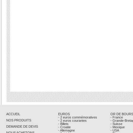
ACCUEIL
EUROS
OR DE BOUR
- 2 euros commémoratives
- France
NOS PRODUITS
- 2 euros courantes
- Grande-Breta
- Billets
- Suisse
DEMANDE DE DEVIS
- Croatie
- Mexique
- Allemagne
- USA
NOUS ACHETONS