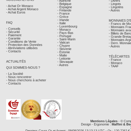
- Autriche
- Divers
- Belgique
- Lingots
- Achat Or Monaco
- Espagne
- Lingotins
- Achat Argent Monaco
- Finlande
- Autres
- Achat Euros
- France
- Grèce
- Irlande
MONNAIES D'
FAQ
- Italie
- Francs de M
- Luxembourg
- Monnaies Fra
- Conseils
- Monaco
- Monnaies avan
- Sécurité
- Pays-Bas
- Billets de Ba
- Paiement
- Portugal
- Grande Breta
- Garantie
- Saint-Marin
- Monnaies Arg
- Conditions de Vente
- Vatican
- Dern. Monnaie
- Protection des Données
- Chypre
- Autres
- Abréviations utilisées
- Slovenie
- Contacts
- Estonie
- Malte
TÉLÉCARTES
- Lettonie
- France
ACTUALITÉS
- Slovaquie
- Monaco
- Autres
- TAAF
QUI SOMMES-NOUS ?
- La Société
- Nous rencontrer
- Nous cherchons à acheter
- Contacts
Mentions Légales
- © Comp
Design - Ergonomie :
Maffini & Be
Derniers Cours Or et Argent : 09/08/2026 13:13:13 UTC - Or : 120,7262 € le g