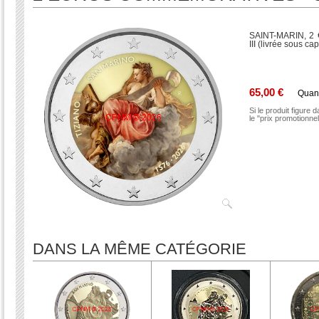
SAINT-MARIN, 2 
III (livrée sous ca
65,00 €
Quan
Si le produit figure 
le "prix promotionne
DANS LA MÊME CATÉGORIE