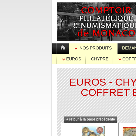
NOS PRODUITS
DEMAN
EUROS
CHYPRE
COFFR
EUROS - CH
COFFRET 
<
retour à la page précédente