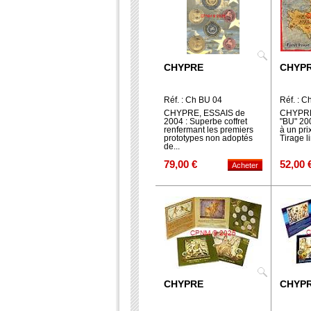
CHYPRE
CHYP
Réf. : Ch BU 04
Réf. : C
CHYPRE, ESSAIS de
CHYPRE, 
2004 : Superbe coffret
"BU" 20
renfermant les premiers
à un pri
prototypes non adoptés
Tirage lim
de...
79,00 €
52,00 
CHYPRE
CHYP