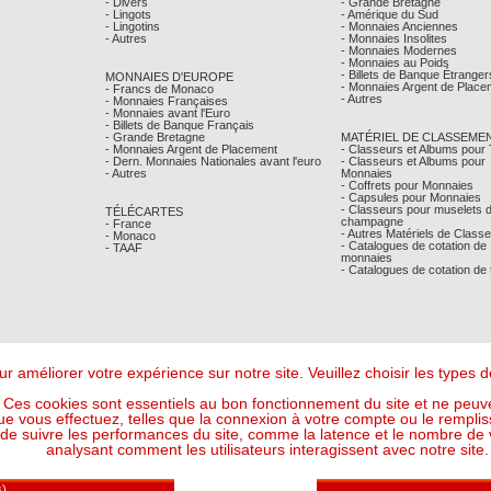
- Divers
- Grande Bretagne
- Lingots
- Amérique du Sud
- Lingotins
- Monnaies Anciennes
- Autres
- Monnaies Insolites
- Monnaies Modernes
- Monnaies au Poids
- Billets de Banque Étranger
MONNAIES D'EUROPE
- Monnaies Argent de Place
- Francs de Monaco
- Autres
- Monnaies Françaises
- Monnaies avant l'Euro
- Billets de Banque Français
- Grande Bretagne
MATÉRIEL DE CLASSEME
- Monnaies Argent de Placement
- Classeurs et Albums pour
- Dern. Monnaies Nationales avant l'euro
- Classeurs et Albums pour
- Autres
Monnaies
- Coffrets pour Monnaies
- Capsules pour Monnaies
- Classeurs pour muselets 
TÉLÉCARTES
champagne
- France
- Autres Matériels de Class
- Monaco
- Catalogues de cotation de
- TAAF
monnaies
- Catalogues de cotation de
r améliorer votre expérience sur notre site. Veuillez choisir les types
Ces cookies sont essentiels au bon fonctionnement du site et ne peuve
ue vous effectuez, telles que la connexion à votre compte ou le remplis
 suivre les performances du site, comme la latence et le nombre de vis
analysant comment les utilisateurs interagissent avec notre site.
Mentions Légales
- © Comptoir Philatelique et Numismatique de Monaco 2026
Design - Ergonomie :
Maffini & Bearce
- Maintenance, Développement :
Max'Sens Conseil
112 Visiteur(s) en ligne
6 10:39:14 UTC - Or : 120,7262 € le g (soit l'once à : 3 755,00 €) - Argent : 1,7716 € le g (so