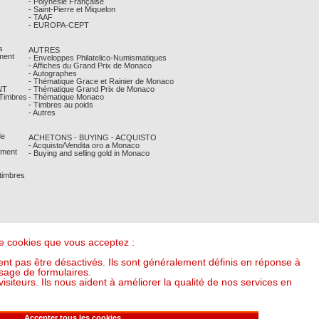
- Polynésie Française
- Saint-Pierre et Miquelon
- TAAF
- EUROPA-CEPT
s
AUTRES
ment
- Enveloppes Philatelico-Numismatiques
- Affiches du Grand Prix de Monaco
- Autographes
- Thématique Grace et Rainier de Monaco
NT
- Thématique Grand Prix de Monaco
 Timbres
- Thématique Monaco
- Timbres au poids
- Autres
de
ACHETONS - BUYING - ACQUISTO
- Acquisto/Vendita oro a Monaco
ement
- Buying and selling gold in Monaco
 timbres
 de cookies que vous acceptez :
nt pas être désactivés. Ils sont généralement définis en réponse à
sage de formulaires.
iteurs. Ils nous aident à améliorer la qualité de nos services en
it l'once à : 55,10 €) (v20250318-16:00)