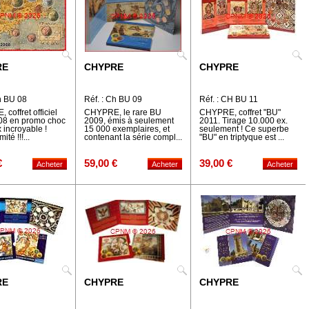
RE
CHYPRE
CHYPRE
h BU 08
Réf. : Ch BU 09
Réf. : CH BU 11
coffret officiel
CHYPRE, le rare BU
CHYPRE, coffret "BU"
08 en promo choc
2009, émis à seulement
2011. Tirage 10.000 ex.
x incroyable !
15 000 exemplaires, et
seulement ! Ce superbe
ité !!!...
contenant la série compl...
"BU" en triptyque est ...
€
59,00 €
39,00 €
RE
CHYPRE
CHYPRE