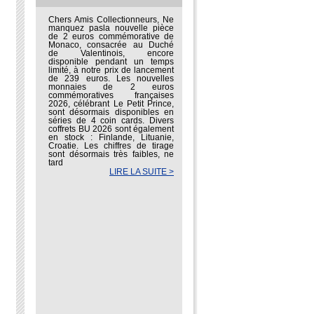
Chers Amis Collectionneurs, Ne
manquez pasla nouvelle pièce
de 2 euros commémorative de
Monaco, consacrée au Duché
de Valentinois, encore
disponible pendant un temps
limité, à notre prix de lancement
de 239 euros. Les nouvelles
monnaies de 2 euros
commémoratives françaises
2026, célébrant Le Petit Prince,
sont désormais disponibles en
séries de 4 coin cards. Divers
coffrets BU 2026 sont également
en stock : Finlande, Lituanie,
Croatie. Les chiffres de tirage
sont désormais très faibles, ne
tard
LIRE LA SUITE >