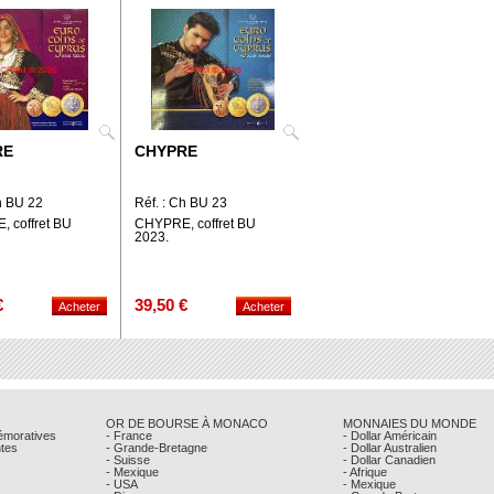
RE
CHYPRE
h BU 22
Réf. : Ch BU 23
 coffret BU
CHYPRE, coffret BU
2023.
€
39,50 €
OR DE BOURSE À MONACO
MONNAIES DU MONDE
émoratives
- France
- Dollar Américain
ntes
- Grande-Bretagne
- Dollar Australien
- Suisse
- Dollar Canadien
- Mexique
- Afrique
- USA
- Mexique