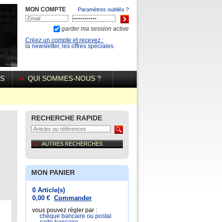
MON COMPTE
Paramètres oubliés ?
garder ma session active
Créez un compte et recevez :
la newsletter, les offres spéciales.
ÉS
QUI SOMMES-NOUS ?
RECHERCHE RAPIDE
AUTRES RECHERCHES
MON PANIER
0 Article(s)
0,00 €
Commander
vous pouvez régler par :
chéque bancaire ou postal