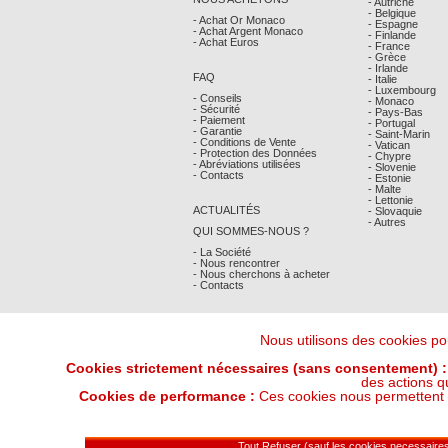
- Autriche
- Belgique
- Achat Or Monaco
- Espagne
- Achat Argent Monaco
- Finlande
- Achat Euros
- France
- Grèce
- Irlande
FAQ
- Italie
- Luxembourg
- Conseils
- Monaco
- Sécurité
- Pays-Bas
- Paiement
- Portugal
- Garantie
- Saint-Marin
- Conditions de Vente
- Vatican
- Protection des Données
- Chypre
- Abréviations utilisées
- Slovenie
- Contacts
- Estonie
- Malte
- Lettonie
ACTUALITÉS
- Slovaquie
- Autres
QUI SOMMES-NOUS ?
- La Société
- Nous rencontrer
- Nous cherchons à acheter
- Contacts
Nous utilisons des cookies pou
Cookies strictement nécessaires (sans consentement) :
des actions q
Cookies de performance :
Ces cookies nous permettent de
Derniers Cours Or et Argent : 08/08/202