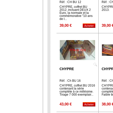
Réf. : CH BU 12
Réf. : C
CHYPRE, coffret BU
CHYPRE,
2012, incluant DEUX 2
2013.
Euro, la normale et la
commémorative "10 ans
de l...
39,00 €
39,00 
CHYPRE
CHYP
Réf. : Ch BU 16
Réf. : C
CHYPRE, coffret BU 2016
CHYPRE,
contenant la série
contenan
complète à ce millésime.
complète
Tirage 7 000 exemplair...
Faible ti
43,00 €
38,00 