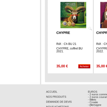
CHYPRE
CHYP
Réf. : Ch BU 21
Réf. : C
CHYPRE, coffret BU
CHYPRE,
2021.
2022.
35,00 €
35,00 
ACCUEIL
EUROS
- 2 euros comm
NOS PRODUITS
- 2 euros coura
- Billets
DEMANDE DE DEVIS
- Croatie
- Allemagne
NOUS ACHETONS