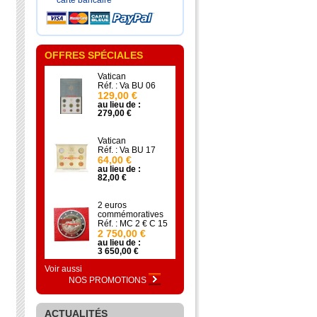
carte bancaire
OFFRES SPÉCIALES
Vatican
Réf. : Va BU 06
129,00 €
au lieu de :
279,00 €
Vatican
Réf. : Va BU 17
64,00 €
au lieu de :
82,00 €
2 euros
commémoratives
Réf. : MC 2 € C 15
2 750,00 €
au lieu de :
3 650,00 €
Voir aussi
NOS PROMOTIONS
ACTUALITÉS