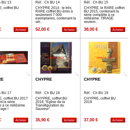
h BU 13
Réf. : Ch BU 14
Réf. : Ch BU 15
 coffret BU
CHYPRE 2014 : le très
CHYPRE, le RARE coffret
RARE coffret BU émis à
BU 2015, contenant la
seulement 7 000
série complète à ce
exemplaires, contenant la
millésime. TIRAGE
sér...
seulem...
€
52,00 €
38,00 €
RE
CHYPRE
CHYPRE
h BU 17
Réf. : Ch BU 18
Réf. : Ch BU 19
 coffret BU 2017
CHYPRE, coffret BU
CHYPRE, coffret BU
t la série
2018, "Eglise de la
2019.
 à ce millésime.
Transfiguration du
rage !
Sauveur".
€
35,90 €
37,00 €