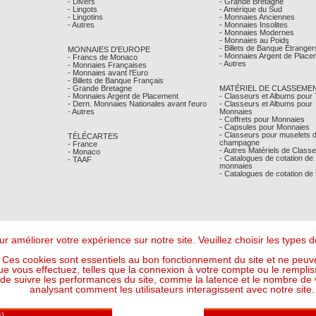
- Divers
- Grande Bretagne
- Lingots
- Amérique du Sud
- Lingotins
- Monnaies Anciennes
- Autres
- Monnaies Insolites
- Monnaies Modernes
- Monnaies au Poids
- Billets de Banque Étranger
MONNAIES D'EUROPE
- Monnaies Argent de Place
- Francs de Monaco
- Autres
- Monnaies Françaises
- Monnaies avant l'Euro
- Billets de Banque Français
- Grande Bretagne
MATÉRIEL DE CLASSEME
- Monnaies Argent de Placement
- Classeurs et Albums pour
- Dern. Monnaies Nationales avant l'euro
- Classeurs et Albums pour
- Autres
Monnaies
- Coffrets pour Monnaies
- Capsules pour Monnaies
- Classeurs pour muselets 
TÉLÉCARTES
champagne
- France
- Autres Matériels de Class
- Monaco
- Catalogues de cotation de
- TAAF
monnaies
- Catalogues de cotation de
r améliorer votre expérience sur notre site. Veuillez choisir les types
Ces cookies sont essentiels au bon fonctionnement du site et ne peuve
ue vous effectuez, telles que la connexion à votre compte ou le remplis
 suivre les performances du site, comme la latence et le nombre de vis
analysant comment les utilisateurs interagissent avec notre site.
Mentions Légales
- © Comptoir Philatelique et Numismatique de Monaco 2026
Design - Ergonomie :
Maffini & Bearce
- Maintenance, Développement :
Max'Sens Conseil
124 Visiteur(s) en ligne
6 05:35:26 UTC - Or : 119,1382 € le g (soit l'once à : 3 705,61 €) - Argent : 1,7458 € le g (so