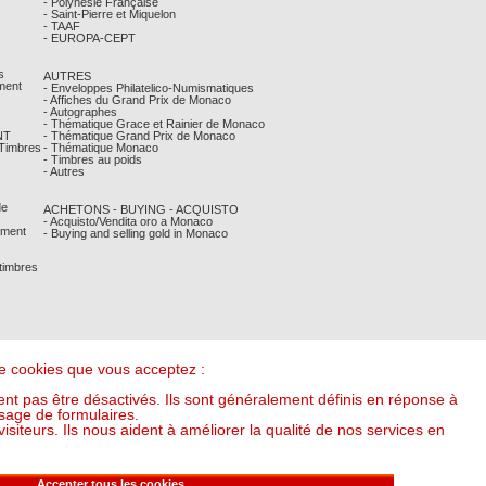
- Polynésie Française
- Saint-Pierre et Miquelon
- TAAF
- EUROPA-CEPT
s
AUTRES
ment
- Enveloppes Philatelico-Numismatiques
- Affiches du Grand Prix de Monaco
- Autographes
- Thématique Grace et Rainier de Monaco
NT
- Thématique Grand Prix de Monaco
 Timbres
- Thématique Monaco
- Timbres au poids
- Autres
de
ACHETONS - BUYING - ACQUISTO
- Acquisto/Vendita oro a Monaco
ement
- Buying and selling gold in Monaco
 timbres
 de cookies que vous acceptez :
nt pas être désactivés. Ils sont généralement définis en réponse à
sage de formulaires.
iteurs. Ils nous aident à améliorer la qualité de nos services en
it l'once à : 54,30 €) (v20250318-16:00)