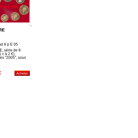
RE
ad 8 p E 05
 série de 8
 c à 2 €),
és "2005", sous
€