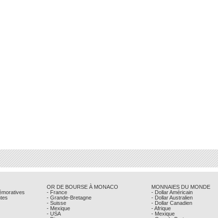
OR DE BOURSE À MONACO
MONNAIES DU MONDE
émoratives
- France
- Dollar Américain
ntes
- Grande-Bretagne
- Dollar Australien
- Suisse
- Dollar Canadien
- Mexique
- Afrique
- USA
- Mexique