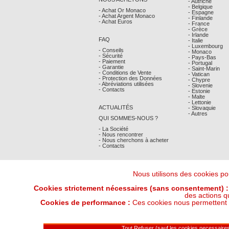
- Autriche
- Belgique
- Achat Or Monaco
- Espagne
- Achat Argent Monaco
- Finlande
- Achat Euros
- France
- Grèce
- Irlande
FAQ
- Italie
- Luxembourg
- Conseils
- Monaco
- Sécurité
- Pays-Bas
- Paiement
- Portugal
- Garantie
- Saint-Marin
- Conditions de Vente
- Vatican
- Protection des Données
- Chypre
- Abréviations utilisées
- Slovenie
- Contacts
- Estonie
- Malte
- Lettonie
ACTUALITÉS
- Slovaquie
- Autres
QUI SOMMES-NOUS ?
- La Société
- Nous rencontrer
- Nous cherchons à acheter
- Contacts
Nous utilisons des cookies pou
Cookies strictement nécessaires (sans consentement) :
des actions q
Cookies de performance :
Ces cookies nous permettent de
Derniers Cours Or et Argent : 07/08/202