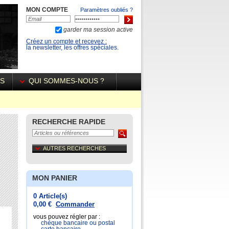
MON COMPTE
Paramètres oubliés ?
garder ma session active
Créez un compte et recevez :
la newsletter, les offres spéciales.
ÉS
QUI SOMMES-NOUS ?
RECHERCHE RAPIDE
AUTRES RECHERCHES
MON PANIER
0 Article(s)
0,00 €
Commander
vous pouvez régler par :
chéque bancaire ou postal