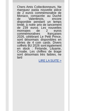
Chers Amis Collectionneurs, Ne
manquez pasla nouvelle pièce
de 2 euros commémorative de
Monaco, consacrée au Duché
de Valentinois, encore
disponible pendant un temps
limité, à notre prix de lancement
de 239 euros. Les nouvelles
monnaies de 2 euros
commémoratives françaises
2026, célébrant Le Petit Prince,
sont désormais disponibles en
séries de 4 coin cards. Divers
coffrets BU 2026 sont également
en stock : Finlande, Lituanie,
Croatie. Les chiffres de tirage
sont désormais très faibles, ne
tard
LIRE LA SUITE >