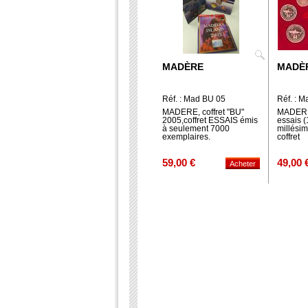
MADÈRE
MADÈ
Réf. : Mad BU 05
Réf. : M
MADERE, coffret "BU"
MADERE,
2005,coffret ESSAIS émis
essais (1
à seulement 7000
millésim
exemplaires.
coffret
59,00 €
49,00 