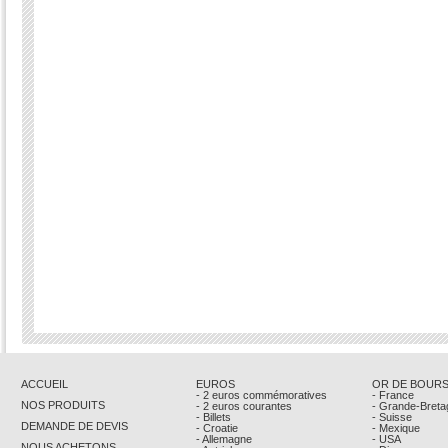
ACCUEIL
EUROS
OR DE BOUR
- 2 euros commémoratives
- France
NOS PRODUITS
- 2 euros courantes
- Grande-Breta
- Billets
- Suisse
DEMANDE DE DEVIS
- Croatie
- Mexique
- Allemagne
- USA
NOUS ACHETONS