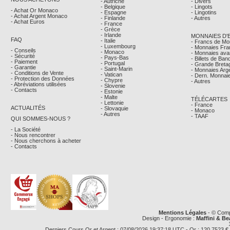
- Autriche
- Divers
- Belgique
- Lingots
- Achat Or Monaco
- Espagne
- Lingotins
- Achat Argent Monaco
- Finlande
- Autres
- Achat Euros
- France
- Grèce
- Irlande
MONNAIES D'
FAQ
- Italie
- Francs de M
- Luxembourg
- Monnaies Fra
- Conseils
- Monaco
- Monnaies avan
- Sécurité
- Pays-Bas
- Billets de Ba
- Paiement
- Portugal
- Grande Breta
- Garantie
- Saint-Marin
- Monnaies Arg
- Conditions de Vente
- Vatican
- Dern. Monnaie
- Protection des Données
- Chypre
- Autres
- Abréviations utilisées
- Slovenie
- Contacts
- Estonie
- Malte
TÉLÉCARTES
- Lettonie
- France
ACTUALITÉS
- Slovaquie
- Monaco
- Autres
- TAAF
QUI SOMMES-NOUS ?
- La Société
- Nous rencontrer
- Nous cherchons à acheter
- Contacts
Mentions Légales
- © Comp
Design - Ergonomie :
Maffini & Be
Derniers Cours Or et Argent : 07/08/2026 19:37:18 UTC - Or : 120,7523 € le g