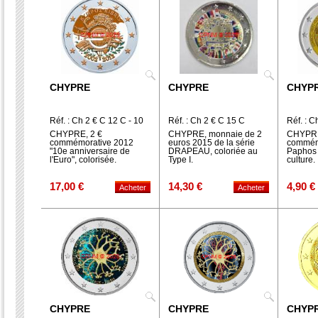
CHYPRE
CHYPRE
CHYP
Réf. : Ch 2 € C 12 C - 10
Réf. : Ch 2 € C 15 C
Réf. : C
ans -
CHYPRE, 2 €
CHYPRE, monnaie de 2
CHYPRE,
commémorative 2012
euros 2015 de la série
commém
"10e anniversaire de
DRAPEAU, coloriée au
Paphos 
l'Euro", colorisée.
Type I.
culture.
17,00 €
14,30 €
4,90 €
CHYPRE
CHYPRE
CHYP