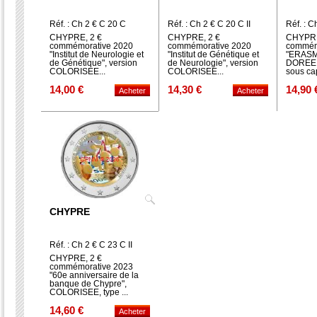
Réf. : Ch 2 € C 20 C
Réf. : Ch 2 € C 20 C II
Réf. : 
GOLD
CHYPRE, 2 €
CHYPRE, 2 €
CHYPRE
commémorative 2020
commémorative 2020
commém
"Institut de Neurologie et
"Institut de Génétique et
"ERASM
de Génétique", version
de Neurologie", version
DOREE à 
COLORISEE...
COLORISEE...
sous ca
14,00 €
14,30 €
14,90 
CHYPRE
Réf. : Ch 2 € C 23 C II
CHYPRE, 2 €
commémorative 2023
"60e anniversaire de la
banque de Chypre",
COLORISEE, type ...
14,60 €