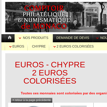
NOS PRODUITS
DEMANDE DE DEVIS
NOU
EUROS
CHYPRE
2 EUROS COLORISÉES
EUROS - CHYPRE
2 EUROS
COLORISÉES
Toutes ces monnaies sont colorisées par des organis
<
retour à la page précédente