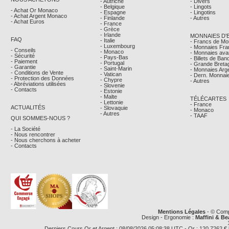
- Autriche
- Divers
- Belgique
- Lingots
- Achat Or Monaco
- Espagne
- Lingotins
- Achat Argent Monaco
- Finlande
- Autres
- Achat Euros
- France
- Grèce
- Irlande
MONNAIES D'
FAQ
- Italie
- Francs de M
- Luxembourg
- Monnaies Fra
- Conseils
- Monaco
- Monnaies avan
- Sécurité
- Pays-Bas
- Billets de Ba
- Paiement
- Portugal
- Grande Breta
- Garantie
- Saint-Marin
- Monnaies Arg
- Conditions de Vente
- Vatican
- Dern. Monnaie
- Protection des Données
- Chypre
- Autres
- Abréviations utilisées
- Slovenie
- Contacts
- Estonie
- Malte
TÉLÉCARTES
- Lettonie
- France
ACTUALITÉS
- Slovaquie
- Monaco
- Autres
- TAAF
QUI SOMMES-NOUS ?
- La Société
- Nous rencontrer
- Nous cherchons à acheter
- Contacts
Mentions Légales
- © Comp
Design - Ergonomie :
Maffini & Be
Derniers Cours Or et Argent : 08/08/2026 05:08:38 UTC - Or : 120,7262 € le g