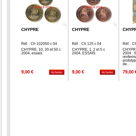
CHYPRE
CHYPRE
CHYP
Réf. : Ch 102050 c 04
Réf. : Ch 125 c 04
Réf. : 
CHYPRE, 10, 20 et 50 c
CHYPRE, 1, 2 et 5 c
CHYPRE
2004, essais.
2004, ESSAIS.
2004 : S
renferm
prototy
de...
9,00 €
9,00 €
79,00 