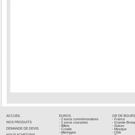
ACCUEIL
EUROS
OR DE BOUR
- 2 euros commémoratives
- France
NOS PRODUITS
- 2 euros courantes
- Grande-Breta
- Billets
- Suisse
DEMANDE DE DEVIS
- Croatie
- Mexique
- Allemagne
- USA
NOUS ACHETONS