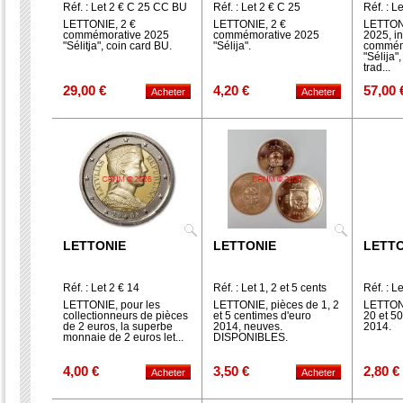
Réf. : Let 2 € C 25 CC BU
Réf. : Let 2 € C 25
Réf. : L
LETTONIE, 2 €
LETTONIE, 2 €
LETTONI
commémorative 2025
commémorative 2025
2025, in
"Sélitja", coin card BU.
"Sélija".
commém
"Sélija"
trad...
29,00 €
4,20 €
57,00 
LETTONIE
LETTONIE
LETTO
Réf. : Let 2 € 14
Réf. : Let 1, 2 et 5 cents
Réf. : L
2014
2014
LETTONIE, pour les
LETTONIE, pièces de 1, 2
LETTONI
collectionneurs de pièces
et 5 centimes d'euro
20 et 5
de 2 euros, la superbe
2014, neuves.
2014.
monnaie de 2 euros let...
DISPONIBLES.
4,00 €
3,50 €
2,80 €