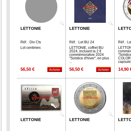
LETTONIE
LETTONIE
LETTO
Réf. : Div Cts
Réf. : Let BU 24
Réf. : L
Lot centimes
LETTONIE, coffret BU
LETTONI
2024, incluant la 2 €
commém
commémorative 2024
"Solstic
"Solstice d'hiver", en plus
COLORIS
...
capsule
56,50 €
56,50 €
14,90 
LETTONIE
LETTONIE
LETTO