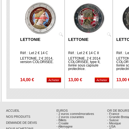
LETTONIE
LETTONIE
LETTO
Réf. : Let 2 € 14 C
Réf. : Let 2 € 14 C II
Réf. : Le
LETTONIE, 2 € 2014,
LETTONIE, 2 € 2014
LETTONI
version COLORISEE.
COLORISEE, type II,
COLORIS
livrée sous capsule
livrée 
protectrice.
protectr
14,00 €
13,00 €
13,00 
ACCUEIL
EUROS
OR DE BOUR
- 2 euros commémoratives
- France
NOS PRODUITS
- 2 euros courantes
- Grande-Breta
- Billets
- Suisse
DEMANDE DE DEVIS
- Croatie
- Mexique
- Allemagne
- USA
NOUS ACHETONS