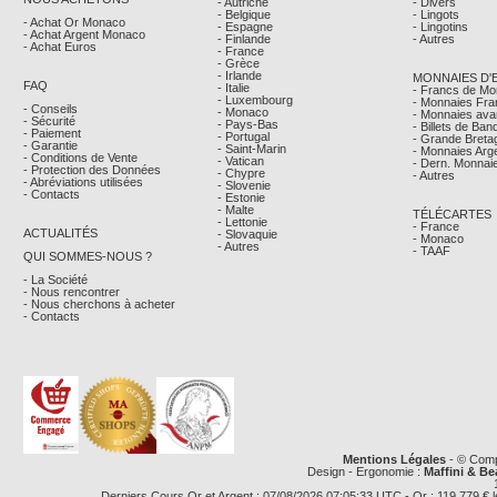
- Autriche
- Divers
- Belgique
- Lingots
- Achat Or Monaco
- Espagne
- Lingotins
- Achat Argent Monaco
- Finlande
- Autres
- Achat Euros
- France
- Grèce
- Irlande
MONNAIES D'
FAQ
- Italie
- Francs de M
- Luxembourg
- Monnaies Fra
- Conseils
- Monaco
- Monnaies avan
- Sécurité
- Pays-Bas
- Billets de Ba
- Paiement
- Portugal
- Grande Breta
- Garantie
- Saint-Marin
- Monnaies Arg
- Conditions de Vente
- Vatican
- Dern. Monnaie
- Protection des Données
- Chypre
- Autres
- Abréviations utilisées
- Slovenie
- Contacts
- Estonie
- Malte
TÉLÉCARTES
- Lettonie
- France
ACTUALITÉS
- Slovaquie
- Monaco
- Autres
- TAAF
QUI SOMMES-NOUS ?
- La Société
- Nous rencontrer
- Nous cherchons à acheter
- Contacts
Mentions Légales
- © Comp
Design - Ergonomie :
Maffini & Be
Derniers Cours Or et Argent : 07/08/2026 07:05:33 UTC - Or : 119,779 € le g