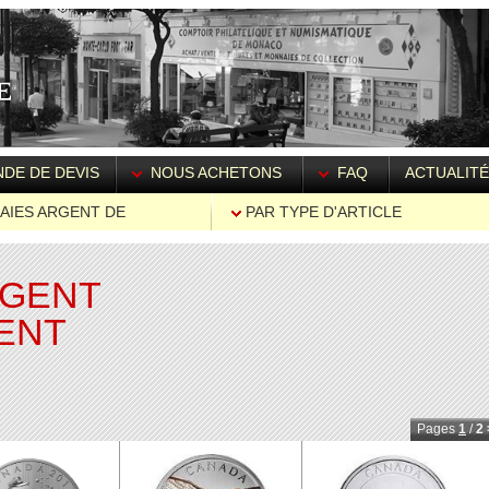
DE DE DEVIS
NOUS ACHETONS
FAQ
ACTUALIT
AIES ARGENT DE
PAR TYPE D'ARTICLE
ENT
RGENT
ENT
Pages
1
/
2