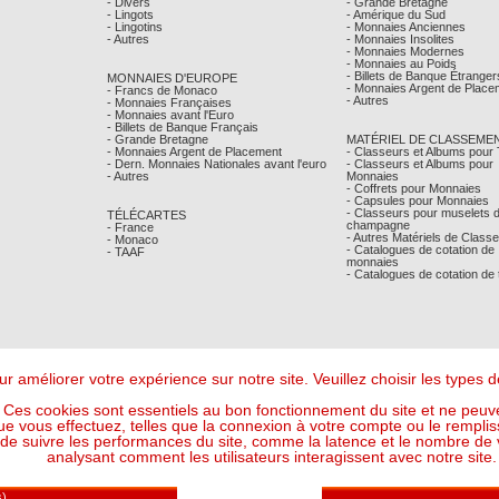
- Divers
- Grande Bretagne
- Lingots
- Amérique du Sud
- Lingotins
- Monnaies Anciennes
- Autres
- Monnaies Insolites
- Monnaies Modernes
- Monnaies au Poids
- Billets de Banque Étranger
MONNAIES D'EUROPE
- Monnaies Argent de Place
- Francs de Monaco
- Autres
- Monnaies Françaises
- Monnaies avant l'Euro
- Billets de Banque Français
- Grande Bretagne
MATÉRIEL DE CLASSEME
- Monnaies Argent de Placement
- Classeurs et Albums pour
- Dern. Monnaies Nationales avant l'euro
- Classeurs et Albums pour
- Autres
Monnaies
- Coffrets pour Monnaies
- Capsules pour Monnaies
- Classeurs pour muselets 
TÉLÉCARTES
champagne
- France
- Autres Matériels de Class
- Monaco
- Catalogues de cotation de
- TAAF
monnaies
- Catalogues de cotation de
r améliorer votre expérience sur notre site. Veuillez choisir les types
Ces cookies sont essentiels au bon fonctionnement du site et ne peuve
ue vous effectuez, telles que la connexion à votre compte ou le remplis
 suivre les performances du site, comme la latence et le nombre de vis
analysant comment les utilisateurs interagissent avec notre site.
Mentions Légales
- © Comptoir Philatelique et Numismatique de Monaco 2026
Design - Ergonomie :
Maffini & Bearce
- Maintenance, Développement :
Max'Sens Conseil
107 Visiteur(s) en ligne
6 17:07:03 UTC - Or : 120,3606 € le g (soit l'once à : 3 743,63 €) - Argent : 1,7607 € le g (so