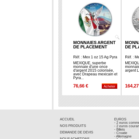
MONNAIES ARGENT
MONN
DE PLACEMENT
DE P
Réf. : Mex 1 oz 15 Ag Pyra
Réf. : M
Col
MEXIQUE, superbe
MEXIQUE
monnaie d'une once
monnaie
d'argent 2015 colorisée,
argent 
avec Drapeau mexicain et
Pyra...
76,66 €
164,27
ACCUEIL
EUROS
- 2 euros comm
NOS PRODUITS
- 2 euros coura
- Billets
DEMANDE DE DEVIS
- Croatie
- Allemagne
NOUS ACHETONS