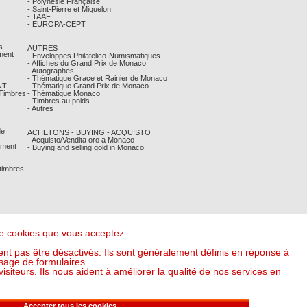
- Polynésie Française
- Saint-Pierre et Miquelon
- TAAF
- EUROPA-CEPT
s
AUTRES
ment
- Enveloppes Philatelico-Numismatiques
- Affiches du Grand Prix de Monaco
- Autographes
- Thématique Grace et Rainier de Monaco
NT
- Thématique Grand Prix de Monaco
 Timbres
- Thématique Monaco
- Timbres au poids
- Autres
de
ACHETONS - BUYING - ACQUISTO
- Acquisto/Vendita oro a Monaco
ement
- Buying and selling gold in Monaco
 timbres
 de cookies que vous acceptez :
nt pas être désactivés. Ils sont généralement définis en réponse à
sage de formulaires.
iteurs. Ils nous aident à améliorer la qualité de nos services en
it l'once à : 54,76 €) (v20250318-16:00)