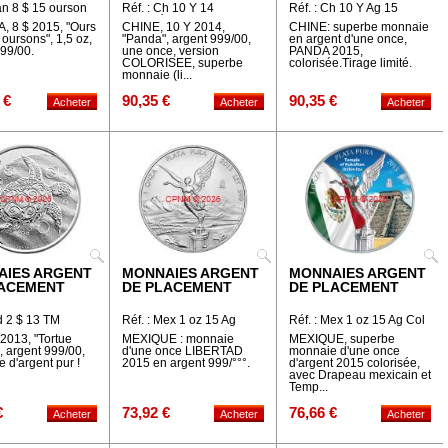
an 8 $ 15 ourson
Réf. : Ch 10 Y 14
Réf. : Ch 10 Y Ag 15
colorisée
Panda Col
 8 $ 2015, "Ours
CHINE, 10 Y 2014,
CHINE: superbe monnaie
 oursons", 1,5 oz,
"Panda", argent 999/00,
en argent d'une once,
999/00.
une once, version
PANDA 2015,
COLORISEE, superbe
colorisée.Tirage limité.
monnaie (li...
 €
90,35 €
90,35 €
AIES ARGENT
MONNAIES ARGENT
MONNAIES ARGENT
LACEMENT
DE PLACEMENT
DE PLACEMENT
id 2 $ 13 TM
Réf. : Mex 1 oz 15 Ag
Réf. : Mex 1 oz 15 Ag Col
Temp
$ 2013, "Tortue
MEXIQUE : monnaie
MEXIQUE, superbe
, argent 999/00,
d'une once LIBERTAD
monnaie d'une once
 d'argent pur !
2015 en argent 999/°°°.
d'argent 2015 colorisée,
avec Drapeau mexicain et
Temp...
€
73,92 €
76,66 €