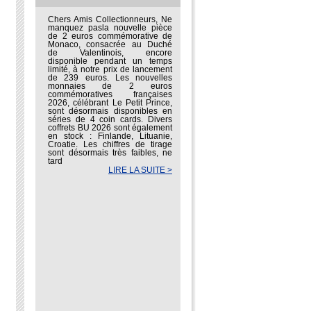
Chers Amis Collectionneurs, Ne
manquez pasla nouvelle pièce
de 2 euros commémorative de
Monaco, consacrée au Duché
de Valentinois, encore
disponible pendant un temps
limité, à notre prix de lancement
de 239 euros. Les nouvelles
monnaies de 2 euros
commémoratives françaises
2026, célébrant Le Petit Prince,
sont désormais disponibles en
séries de 4 coin cards. Divers
coffrets BU 2026 sont également
en stock : Finlande, Lituanie,
Croatie. Les chiffres de tirage
sont désormais très faibles, ne
tard
LIRE LA SUITE >