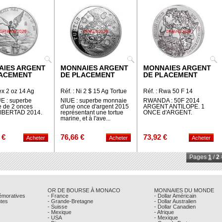
AIES ARGENT
MONNAIES ARGENT
MONNAIES ARGENT
LACEMENT
DE PLACEMENT
DE PLACEMENT
ex 2 oz 14 Ag
Réf. : Ni 2 $ 15 Ag Tortue
Réf. : Rwa 50 F 14
Antilope
 : superbe
NIUE : superbe monnaie
RWANDA : 50F 2014
 de 2 onces
d'une once d'argent 2015
ARGENT ANTILOPE. 1
LIBERTAD 2014.
représentant une tortue
ONCE d'ARGENT.
marine, et à l'ave...
 €
76,66 €
73,92 €
Pages
1
/
2
OR DE BOURSE À MONACO
MONNAIES DU MONDE
émoratives
- France
- Dollar Américain
ntes
- Grande-Bretagne
- Dollar Australien
- Suisse
- Dollar Canadien
- Mexique
- Afrique
- USA
- Mexique