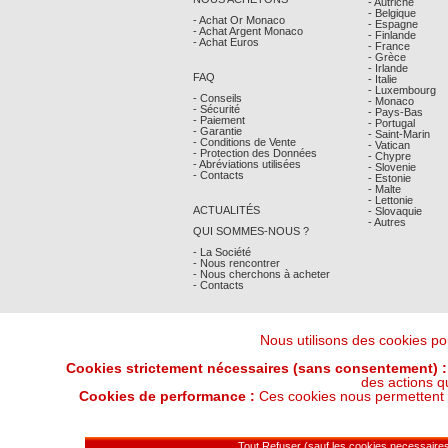
- Autriche
- Belgique
- Achat Or Monaco
- Espagne
- Achat Argent Monaco
- Finlande
- Achat Euros
- France
- Grèce
- Irlande
FAQ
- Italie
- Luxembourg
- Conseils
- Monaco
- Sécurité
- Pays-Bas
- Paiement
- Portugal
- Garantie
- Saint-Marin
- Conditions de Vente
- Vatican
- Protection des Données
- Chypre
- Abréviations utilisées
- Slovenie
- Contacts
- Estonie
- Malte
- Lettonie
ACTUALITÉS
- Slovaquie
- Autres
QUI SOMMES-NOUS ?
- La Société
- Nous rencontrer
- Nous cherchons à acheter
- Contacts
Nous utilisons des cookies pou
Cookies strictement nécessaires (sans consentement) :
des actions q
Cookies de performance :
Ces cookies nous permettent de
Derniers Cours Or et Argent : 07/08/202