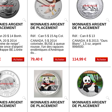
AIES ARGENT
MONNAIES ARGENT
MONNAIES ARGENT
LACEMENT
DE PLACEMENT
DE PLACEMENT
an 20 $ 14 Bonh.
Réf. : Can 5 $ 15 Ag Col.
Réf. : Can 8 $ 13
Buse
, 20 $ 2014
CANADA, 5 $ 2014
CANADA, 8 $ 2013, "Ours
me de neige",
colorisée, BUSE à queue
Blanc", 1,5 oz, argent
ie once d'argent
rousse, l'un des rapaces
999/000.
frappe BE.Livrée
endémiques d'Amérique
du...
€
79,40 €
114,99 €
AIES ARGENT
MONNAIES ARGENT
MONNAIES ARGENT
LACEMENT
DE PLACEMENT
DE PLACEMENT