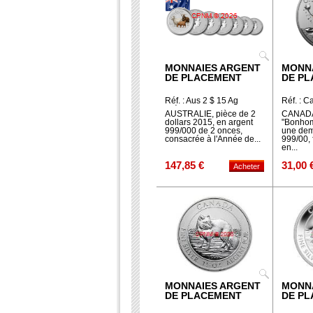
MONNAIES ARGENT
MONN
DE PLACEMENT
DE P
Réf. : Aus 2 $ 15 Ag
Réf. : C
chèvre
AUSTRALIE, pièce de 2
CANADA
dollars 2015, en argent
"Bonhom
999/000 de 2 onces,
une dem
consacrée à l'Année de...
999/00, 
en...
147,85 €
31,00 
MONNAIES ARGENT
MONN
DE PLACEMENT
DE P