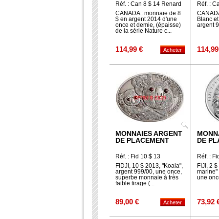
Réf. : Can 8 $ 14 Renard
Réf. : C
CANADA : monnaie de 8
CANADA,
$ en argent 2014 d'une
Blanc et
once et demie, (épaisse)
argent 
de la série Nature c...
114,99 €
114,99
MONNAIES ARGENT
MONN
DE PLACEMENT
DE P
Réf. : Fid 10 $ 13
Réf. : F
FIDJI, 10 $ 2013, "Koala",
FIJI, 2 
argent 999/00, une once,
marine" 
superbe monnaie à très
une once
faible tirage (...
89,00 €
73,92 