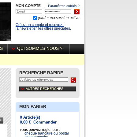
MON COMPTE
Paramètres oubliés ?
garder ma session active
Créez un compte et recevez :
la newsletter, les offres spéciales.
ÉS
QUI SOMMES-NOUS ?
RECHERCHE RAPIDE
AUTRES RECHERCHES
MON PANIER
0 Article(s)
>
0,00 €
Commander
vous pouvez régler par :
chéque bancaire ou postal