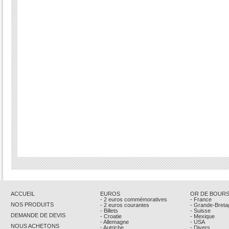
ACCUEIL
EUROS
OR DE BOUR
- 2 euros commémoratives
- France
NOS PRODUITS
- 2 euros courantes
- Grande-Breta
- Billets
- Suisse
DEMANDE DE DEVIS
- Croatie
- Mexique
- Allemagne
- USA
NOUS ACHETONS
- Autriche
- Divers