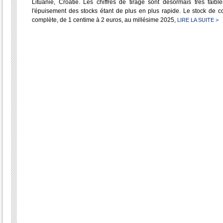
Lituanie, Croatie. Les chiffres de tirage sont désormais très fa
l'épuisement des stocks étant de plus en plus rapide. Le stock de
complète, de 1 centime à 2 euros, au millésime 2025,
LIRE LA SUITE >