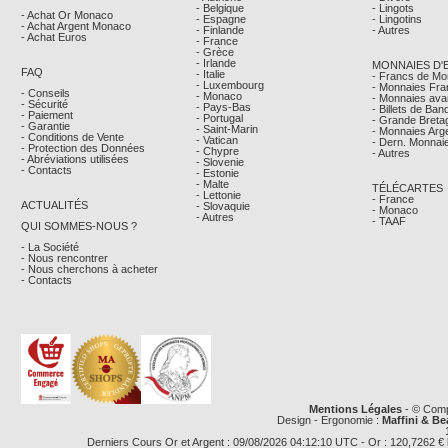
- Belgique
- Lingots
- Achat Or Monaco
- Espagne
- Lingotins
- Achat Argent Monaco
- Finlande
- Autres
- Achat Euros
- France
- Grèce
- Irlande
MONNAIES D'
FAQ
- Italie
- Francs de M
- Luxembourg
- Monnaies Fra
- Conseils
- Monaco
- Monnaies avan
- Sécurité
- Pays-Bas
- Billets de Ba
- Paiement
- Portugal
- Grande Breta
- Garantie
- Saint-Marin
- Monnaies Arg
- Conditions de Vente
- Vatican
- Dern. Monnaie
- Protection des Données
- Chypre
- Autres
- Abréviations utilisées
- Slovenie
- Contacts
- Estonie
- Malte
TÉLÉCARTES
- Lettonie
- France
ACTUALITÉS
- Slovaquie
- Monaco
- Autres
- TAAF
QUI SOMMES-NOUS ?
- La Société
- Nous rencontrer
- Nous cherchons à acheter
- Contacts
Mentions Légales
- © Comp
Design - Ergonomie :
Maffini & Be
Derniers Cours Or et Argent : 09/08/2026 04:12:10 UTC - Or : 120,7262 € le g