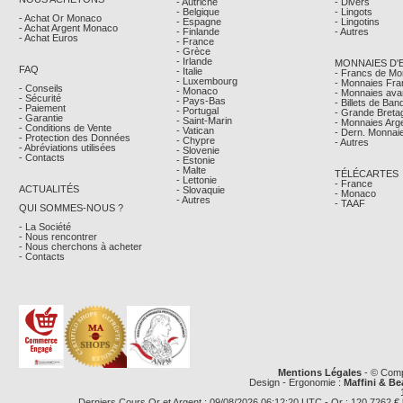
- Autriche
- Divers
- Belgique
- Lingots
- Achat Or Monaco
- Espagne
- Lingotins
- Achat Argent Monaco
- Finlande
- Autres
- Achat Euros
- France
- Grèce
- Irlande
MONNAIES D'
FAQ
- Italie
- Francs de M
- Luxembourg
- Monnaies Fra
- Conseils
- Monaco
- Monnaies avan
- Sécurité
- Pays-Bas
- Billets de Ba
- Paiement
- Portugal
- Grande Breta
- Garantie
- Saint-Marin
- Monnaies Arg
- Conditions de Vente
- Vatican
- Dern. Monnaie
- Protection des Données
- Chypre
- Autres
- Abréviations utilisées
- Slovenie
- Contacts
- Estonie
- Malte
TÉLÉCARTES
- Lettonie
- France
ACTUALITÉS
- Slovaquie
- Monaco
- Autres
- TAAF
QUI SOMMES-NOUS ?
- La Société
- Nous rencontrer
- Nous cherchons à acheter
- Contacts
Mentions Légales
- © Comp
Design - Ergonomie :
Maffini & Be
Derniers Cours Or et Argent : 09/08/2026 06:12:20 UTC - Or : 120,7262 € le g