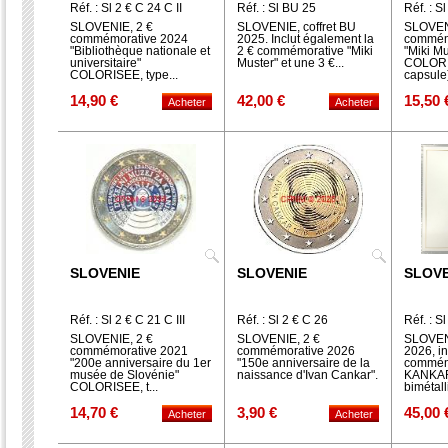
Réf. : Sl 2 € C 24 C II
Réf. : Sl BU 25
Réf. : S
SLOVENIE, 2 €
SLOVENIE, coffret BU
SLOVEN
commémorative 2024
2025. Inclut également la
commém
"Bibliothèque nationale et
2 € commémorative "Miki
"Miki Mu
universitaire"
Muster" et une 3 €...
COLORIS
COLORISEE, type...
capsule
14,90 €
42,00 €
15,50 
SLOVENIE
SLOVENIE
SLOVE
Réf. : Sl 2 € C 21 C III
Réf. : Sl 2 € C 26
Réf. : S
SLOVENIE, 2 €
SLOVENIE, 2 €
SLOVENI
commémorative 2021
commémorative 2026
2026, in
"200e anniversaire du 1er
"150e anniversaire de la
commémo
musée de Slovénie"
naissance d'Ivan Cankar".
KANKAR"
COLORISEE, t...
bimétalli
14,70 €
3,90 €
45,00 