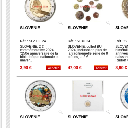
SLOVENIE
SLOVENIE
SLOVE
Réf. : Sl 2 € C 24
Réf. : Sl BU 24
Réf. : S
SLOVENIE, 2 €
SLOVENIE, coffret BU
SLOVEN
commémorative 2024
2024, incluant en plus de
bimétal
"250e anniversaire de la
la traditionnelle série de 8
annivers
bibliothèque nationale et
pièces, la 2 €...
naissan
univer...
Rudolf 
3,90 €
47,00 €
8,90 €
SLOVENIE
SLOVENIE
SLOVE