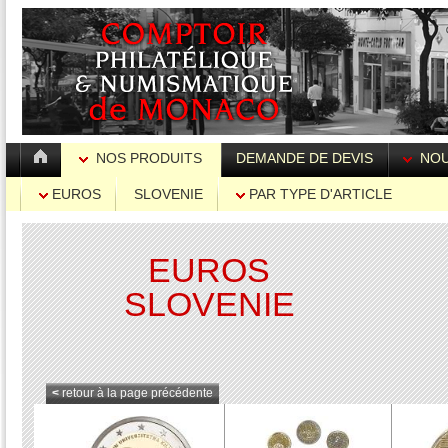
NOS PRODUITS
DEMANDE DE DEVIS
NOU
EUROS
SLOVENIE
PAR TYPE D'ARTICLE
EUROS
SLOVENIE
<
retour à la page précédente