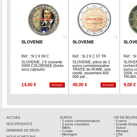
SLOVENIE
SLOVENIE
SLOVE
Réf. : Sl 2 € 09 C
Réf. : Sl 2 € C 07 TR
Réf. : S
SLOVENIE, 2 € courante
SLOVENIE, pièce de 2
SLOVENI
2009 COLORISEE (livrée
euros commémorative
recherc
sous capsule).
TRAITE de ROME, une
euros 
rareté, seulement 400
2008, c
000 piè...
TRUBA..
14,00 €
49,00 €
9,00 €
ACCUEIL
EUROS
OR DE BOUR
- 2 euros commémoratives
- France
NOS PRODUITS
- 2 euros courantes
- Grande-Breta
- Billets
- Suisse
DEMANDE DE DEVIS
- Croatie
- Mexique
- Allemagne
- USA
NOUS ACHETONS