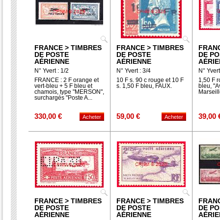
FRANCE > TIMBRES
FRANCE > TIMBRES
FRANC
DE POSTE
DE POSTE
DE PO
AÉRIENNE
AÉRIENNE
AÉRI
N° Yvert : 1/2
N° Yvert : 3/4
N° Yvert
FRANCE : 2 F orange et
10 F s. 90 c rouge et 10 F
1,50 F r
vert-bleu + 5 F bleu et
s. 1,50 F bleu, FAUX.
bleu, "A
chamois, type "MERSON",
Marseill
surchargés "Poste A...
330,00 €
59,00 €
39,00 
FRANCE > TIMBRES
FRANCE > TIMBRES
FRANC
DE POSTE
DE POSTE
DE PO
AÉRIENNE
AÉRIENNE
AÉRI