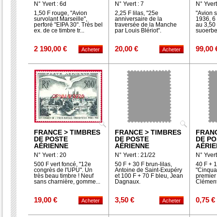
N° Yvert : 6d
N° Yvert : 7
N° Yvert
1,50 F rouge, "Avion
2,25 F lilas, "25e
"Avion s
survolant Marseille",
anniversaire de la
1936, 6 
perforé "EIPA 30". Très bel
traversée de la Manche
au 3,50 
ex. de ce timbre tr...
par Louis Blériot".
suoerbe 
2 190,00 €
20,00 €
99,00 
FRANCE > TIMBRES
FRANCE > TIMBRES
FRANC
DE POSTE
DE POSTE
DE PO
AÉRIENNE
AÉRIENNE
AÉRI
N° Yvert : 20
N° Yvert : 21/22
N° Yvert
500 F vert foncé, "12e
50 F + 30 F brun-lilas,
40 F + 1
congrès de l'UPU". Un
Antoine de Saint-Exupéry
"Cinqua
très beau timbre ! Neuf
et 100 F + 70 F bleu, Jean
premier 
sans charnière, gomme...
Dagnaux.
Clément
19,00 €
3,50 €
0,75 €