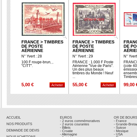
FRANCE > TIMBRES
FRANCE > TIMBRES
FRANC
DE POSTE
DE POSTE
DE PO
AÉRIENNE
AÉRIENNE
AÉRI
N° Yvert : 28
N° Yvert : 29
N° Yvert
100 F rouge-brun, ,
FRANCE : 1.000 F Poste
FRANCE 
"CITT".
Aérienne "Vue de Paris".
(cote 40
Un des plus beaux
émission
timbres du Monde ! Neuf
ensemb
...
Timbres.
5,00 €
55,00 €
99,00 
ACCUEIL
EUROS
OR DE BOUR
- 2 euros commémoratives
- France
NOS PRODUITS
- 2 euros courantes
- Grande-Breta
- Billets
- Suisse
DEMANDE DE DEVIS
- Croatie
- Mexique
- Allemagne
- USA
NOUS ACHETONS