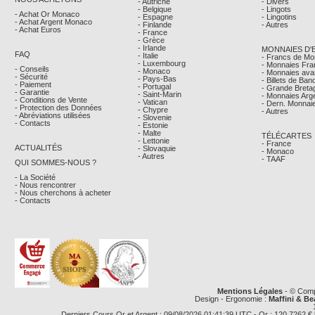
- Autriche
- Divers
- Belgique
- Lingots
- Achat Or Monaco
- Espagne
- Lingotins
- Achat Argent Monaco
- Finlande
- Autres
- Achat Euros
- France
- Grèce
- Irlande
MONNAIES D'
FAQ
- Italie
- Francs de M
- Luxembourg
- Monnaies Fra
- Conseils
- Monaco
- Monnaies avan
- Sécurité
- Pays-Bas
- Billets de Ba
- Paiement
- Portugal
- Grande Breta
- Garantie
- Saint-Marin
- Monnaies Arg
- Conditions de Vente
- Vatican
- Dern. Monnaie
- Protection des Données
- Chypre
- Autres
- Abréviations utilisées
- Slovenie
- Contacts
- Estonie
- Malte
TÉLÉCARTES
- Lettonie
- France
ACTUALITÉS
- Slovaquie
- Monaco
- Autres
- TAAF
QUI SOMMES-NOUS ?
- La Société
- Nous rencontrer
- Nous cherchons à acheter
- Contacts
Mentions Légales
- © Comp
Design - Ergonomie :
Maffini & Be
Derniers Cours Or et Argent : 09/08/2026 01:41:39 UTC - Or : 120,7262 € le g