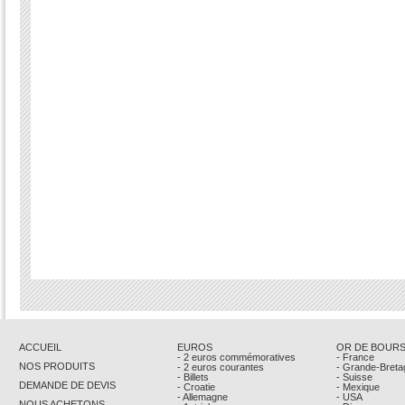
ACCUEIL
EUROS
OR DE BOUR
- 2 euros commémoratives
- France
NOS PRODUITS
- 2 euros courantes
- Grande-Breta
- Billets
- Suisse
DEMANDE DE DEVIS
- Croatie
- Mexique
- Allemagne
- USA
NOUS ACHETONS