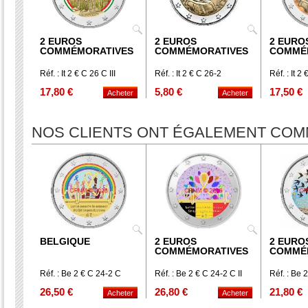
2 EUROS
2 EUROS
2 EURO
COMMÉMORATIVES
COMMÉMORATIVES
COMMÉ
Réf. : It 2 € C 26 C III
Réf. : It 2 € C 26-2
Réf. : It 2
17,80 €
5,80 €
17,50 €
NOS CLIENTS ONT ÉGALEMENT CO
BELGIQUE
2 EUROS
2 EURO
COMMÉMORATIVES
COMMÉ
Réf. : Be 2 € C 24-2 C
Réf. : Be 2 € C 24-2 C II
Réf. : Be 2
26,50 €
26,80 €
21,80 €