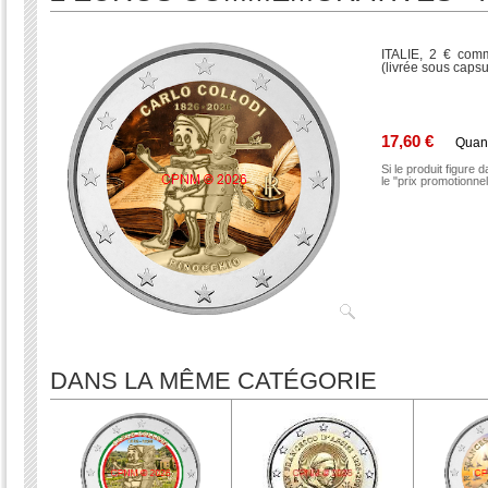
ITALIE, 2 € com
(livrée sous capsu
17,60 €
Quan
Si le produit figure 
le "prix promotionne
DANS LA MÊME CATÉGORIE