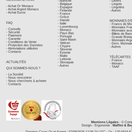
- Autriche
- Divers
- Belgique
- Lingots
- Achat Or Monaco
- Espagne
- Lingotins
- Achat Argent Monaco
- Finlande
- Autres
- Achat Euros
- France
- Grèce
- Irlande
MONNAIES D'
FAQ
- Italie
- Francs de M
- Luxembourg
- Monnaies Fra
- Conseils
- Monaco
- Monnaies avan
- Sécurité
- Pays-Bas
- Billets de Ba
- Paiement
- Portugal
- Grande Breta
- Garantie
- Saint-Marin
- Monnaies Arg
- Conditions de Vente
- Vatican
- Dern. Monnaie
- Protection des Données
- Chypre
- Autres
- Abréviations utilisées
- Slovenie
- Contacts
- Estonie
- Malte
TÉLÉCARTES
- Lettonie
- France
ACTUALITÉS
- Slovaquie
- Monaco
- Autres
- TAAF
QUI SOMMES-NOUS ?
- La Société
- Nous rencontrer
- Nous cherchons à acheter
- Contacts
Mentions Légales
- © Comp
Design - Ergonomie :
Maffini & Be
Derniers Cours Or et Argent : 07/08/2026 12:06:24 UTC - Or : 120,5816 € le g