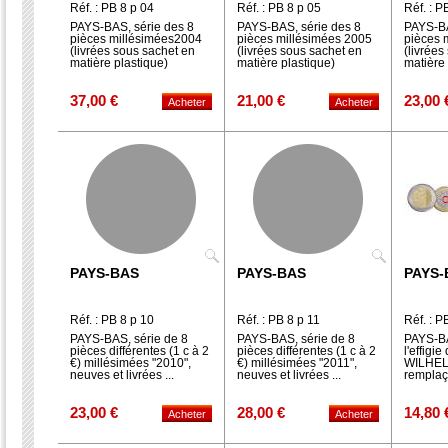
Réf. : PB 8 p 04
Réf. : PB 8 p 05
Réf. : P
PAYS-BAS, série des 8
PAYS-BAS, série des 8
PAYS-BA
pièces millésimées2004
pièces millésimées 2005
pièces 
(livrées sous sachet en
(livrées sous sachet en
(livrées
matière plastique)
matière plastique)
matière 
37,00 €
21,00 €
23,00 
PAYS-BAS
PAYS-BAS
PAYS-
Réf. : PB 8 p 10
Réf. : PB 8 p 11
Réf. : P
PAYS-BAS, série de 8
PAYS-BAS, série de 8
PAYS-BA
pièces différentes (1 c à 2
pièces différentes (1 c à 2
l'effigi
€) millésimées "2010",
€) millésimées "2011",
WILHE
neuves et livrées ...
neuves et livrées ...
remplaça
23,00 €
28,00 €
14,80 