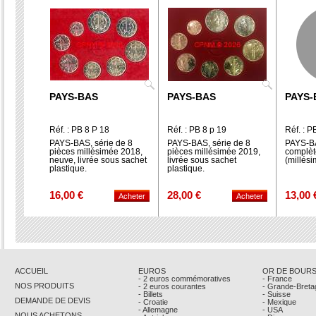
PAYS-BAS
PAYS-BAS
PAYS-
Réf. : PB 8 P 18
Réf. : PB 8 p 19
Réf. : P
PAYS-BAS, série de 8
PAYS-BAS, série de 8
PAYS-BA
pièces millésimée 2018,
pièces millésimée 2019,
complèt
neuve, livrée sous sachet
livrée sous sachet
(millési
plastique.
plastique.
16,00 €
28,00 €
13,00 
ACCUEIL
EUROS
OR DE BOUR
- 2 euros commémoratives
- France
NOS PRODUITS
- 2 euros courantes
- Grande-Breta
- Billets
- Suisse
DEMANDE DE DEVIS
- Croatie
- Mexique
- Allemagne
- USA
NOUS ACHETONS