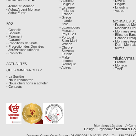
- Autriche
- Divers
- Belgique
- Lingots
- Achat Or Monaco
- Espagne
- Lingotins
- Achat Argent Monaco
- Finlande
- Autres
- Achat Euros
- France
- Grèce
- Irlande
MONNAIES D'
FAQ
- Italie
- Francs de M
- Luxembourg
- Monnaies Fra
- Conseils
- Monaco
- Monnaies avan
- Sécurité
- Pays-Bas
- Billets de Ba
- Paiement
- Portugal
- Grande Breta
- Garantie
- Saint-Marin
- Monnaies Arg
- Conditions de Vente
- Vatican
- Dern. Monnaie
- Protection des Données
- Chypre
- Autres
- Abréviations utilisées
- Slovenie
- Contacts
- Estonie
- Malte
TÉLÉCARTES
- Lettonie
- France
ACTUALITÉS
- Slovaquie
- Monaco
- Autres
- TAAF
QUI SOMMES-NOUS ?
- La Société
- Nous rencontrer
- Nous cherchons à acheter
- Contacts
Mentions Légales
- © Comp
Design - Ergonomie :
Maffini & Be
Derniers Cours Or et Argent : 08/08/2026 19:40:33 UTC - Or : 120,7262 € le g