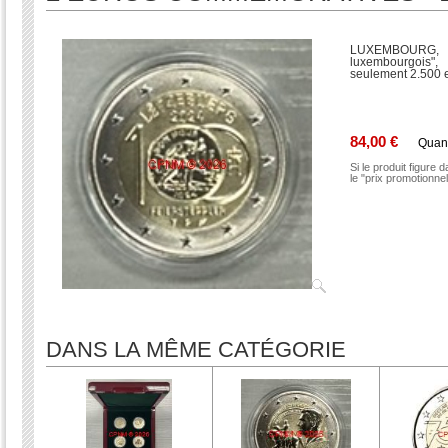
LUXEMBOURG, 2
luxembourgois",
seulement 2.500 e
84,00 €
Quan
Si le produit figure 
le "prix promotionne
DANS LA MÊME CATÉGORIE