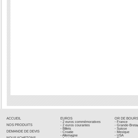
ACCUEIL
EUROS
OR DE BOUR
- 2 euros commémoratives
- France
NOS PRODUITS
- 2 euros courantes
- Grande-Breta
- Billets
- Suisse
DEMANDE DE DEVIS
- Croatie
- Mexique
- Allemagne
- USA
NOUS ACHETONS