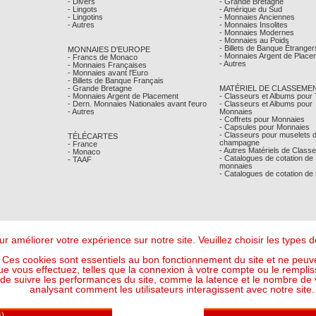
- Divers
- Grande Bretagne
- Lingots
- Amérique du Sud
- Lingotins
- Monnaies Anciennes
- Autres
- Monnaies Insolites
- Monnaies Modernes
- Monnaies au Poids
- Billets de Banque Étranger
MONNAIES D'EUROPE
- Monnaies Argent de Place
- Francs de Monaco
- Autres
- Monnaies Françaises
- Monnaies avant l'Euro
- Billets de Banque Français
- Grande Bretagne
MATÉRIEL DE CLASSEME
- Monnaies Argent de Placement
- Classeurs et Albums pour
- Dern. Monnaies Nationales avant l'euro
- Classeurs et Albums pour
- Autres
Monnaies
- Coffrets pour Monnaies
- Capsules pour Monnaies
- Classeurs pour muselets 
TÉLÉCARTES
champagne
- France
- Autres Matériels de Class
- Monaco
- Catalogues de cotation de
- TAAF
monnaies
- Catalogues de cotation de
r améliorer votre expérience sur notre site. Veuillez choisir les types
Ces cookies sont essentiels au bon fonctionnement du site et ne peuve
ue vous effectuez, telles que la connexion à votre compte ou le remplis
 suivre les performances du site, comme la latence et le nombre de vis
analysant comment les utilisateurs interagissent avec notre site.
Mentions Légales
- © Comptoir Philatelique et Numismatique de Monaco 2026
Design - Ergonomie :
Maffini & Bearce
- Maintenance, Développement :
Max'Sens Conseil
113 Visiteur(s) en ligne
6 22:37:40 UTC - Or : 120,7262 € le g (soit l'once à : 3 755,00 €) - Argent : 1,7716 € le g (so