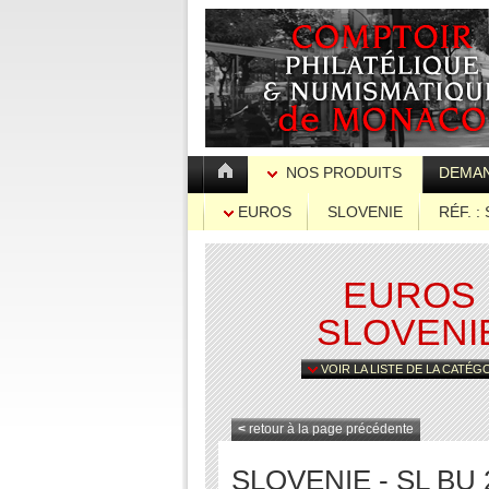
NOS PRODUITS
DEMAN
EUROS
SLOVENIE
RÉF. :
EUROS
SLOVENI
VOIR LA LISTE DE LA CATÉG
<
retour à la page précédente
SLOVENIE - SL BU 