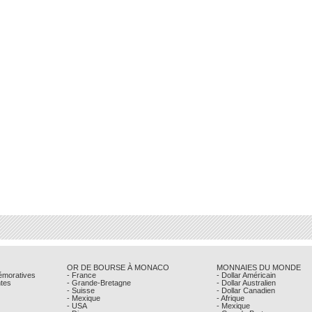
OR DE BOURSE À MONACO
MONNAIES DU MONDE
émoratives
- France
- Dollar Américain
ntes
- Grande-Bretagne
- Dollar Australien
- Suisse
- Dollar Canadien
- Mexique
- Afrique
- USA
- Mexique