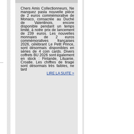
Chers Amis Collectionneurs, Ne
manquez pasla nouvelle pièce
de 2 euros commémorative de
Monaco, consacrée au Duché
de Valentinois, encore
disponible pendant un temps
limité, à notre prix de lancement
de 239 euros. Les nouvelles
monnaies de 2 euros
commémoratives françaises
2026, célébrant Le Petit Prince,
sont désormais disponibles en
séries de 4 coin cards. Divers
coffrets BU 2026 sont également
en stock : Finlande, Lituanie,
Croatie. Les chiffres de tirage
sont désormais très faibles, ne
tard
LIRE LA SUITE >