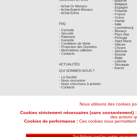
- Autriche
- Belgique
- Achat Or Monaco
- Espagne
- Achat Argent Monaco
- Finlande
- Achat Euros
- France
- Grèce
- Irlande
FAQ
- Italie
- Luxembourg
- Conseils
- Monaco
- Sécurité
- Pays-Bas
- Paiement
- Portugal
- Garantie
- Saint-Marin
- Conditions de Vente
- Vatican
- Protection des Données
- Chypre
- Abréviations utilisées
- Slovenie
- Contacts
- Estonie
- Malte
- Lettonie
ACTUALITÉS
- Slovaquie
- Autres
QUI SOMMES-NOUS ?
- La Société
- Nous rencontrer
- Nous cherchons à acheter
- Contacts
Nous utilisons des cookies pou
Cookies strictement nécessaires (sans consentement) :
des actions q
Cookies de performance :
Ces cookies nous permettent de
Derniers Cours Or et Argent : 07/08/202