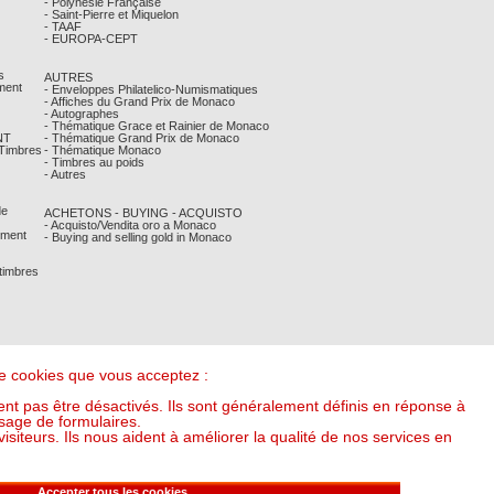
- Polynésie Française
- Saint-Pierre et Miquelon
- TAAF
- EUROPA-CEPT
s
AUTRES
ment
- Enveloppes Philatelico-Numismatiques
- Affiches du Grand Prix de Monaco
- Autographes
- Thématique Grace et Rainier de Monaco
NT
- Thématique Grand Prix de Monaco
 Timbres
- Thématique Monaco
- Timbres au poids
- Autres
de
ACHETONS - BUYING - ACQUISTO
- Acquisto/Vendita oro a Monaco
ement
- Buying and selling gold in Monaco
 timbres
 de cookies que vous acceptez :
nt pas être désactivés. Ils sont généralement définis en réponse à
sage de formulaires.
iteurs. Ils nous aident à améliorer la qualité de nos services en
it l'once à : 55,10 €) (v20250318-16:00)