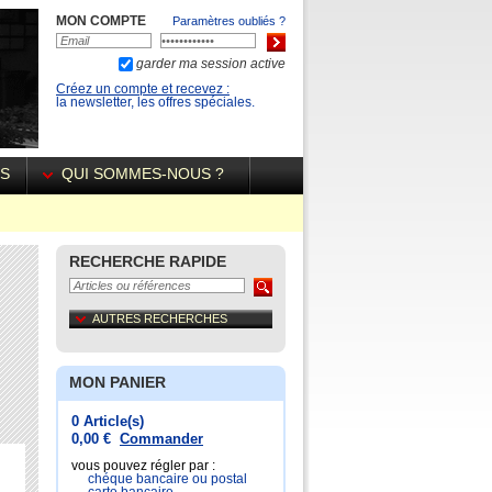
MON COMPTE
Paramètres oubliés ?
garder ma session active
Créez un compte et recevez :
la newsletter, les offres spéciales.
ÉS
QUI SOMMES-NOUS ?
RECHERCHE RAPIDE
AUTRES RECHERCHES
MON PANIER
0 Article(s)
0,00 €
Commander
vous pouvez régler par :
chéque bancaire ou postal