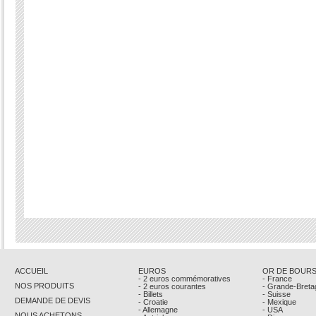
ACCUEIL
EUROS
OR DE BOUR
- 2 euros commémoratives
- France
NOS PRODUITS
- 2 euros courantes
- Grande-Breta
- Billets
- Suisse
DEMANDE DE DEVIS
- Croatie
- Mexique
- Allemagne
- USA
NOUS ACHETONS