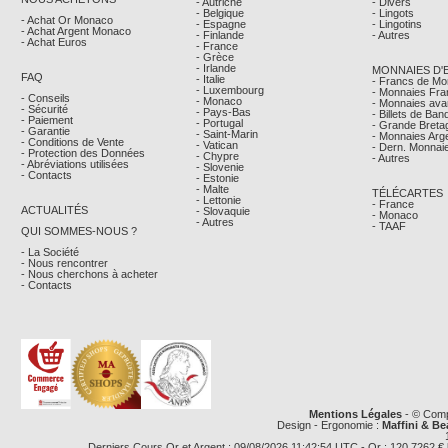
- Autriche
- Divers
- Belgique
- Lingots
- Achat Or Monaco
- Espagne
- Lingotins
- Achat Argent Monaco
- Finlande
- Autres
- Achat Euros
- France
- Grèce
- Irlande
MONNAIES D'
FAQ
- Italie
- Francs de M
- Luxembourg
- Monnaies Fra
- Conseils
- Monaco
- Monnaies avan
- Sécurité
- Pays-Bas
- Billets de Ba
- Paiement
- Portugal
- Grande Breta
- Garantie
- Saint-Marin
- Monnaies Arg
- Conditions de Vente
- Vatican
- Dern. Monnaie
- Protection des Données
- Chypre
- Autres
- Abréviations utilisées
- Slovenie
- Contacts
- Estonie
- Malte
TÉLÉCARTES
- Lettonie
- France
ACTUALITÉS
- Slovaquie
- Monaco
- Autres
- TAAF
QUI SOMMES-NOUS ?
- La Société
- Nous rencontrer
- Nous cherchons à acheter
- Contacts
Mentions Légales
- © Comp
Design - Ergonomie :
Maffini & Be
Derniers Cours Or et Argent : 09/08/2026 11:42:54 UTC - Or : 120,7262 € le g