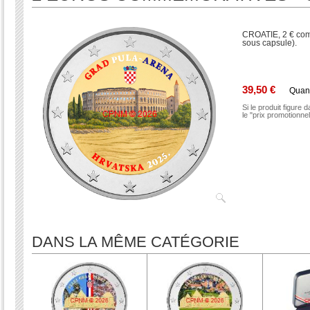
CROATIE, 2 € com
sous capsule).
39,50 €
Quan
Si le produit figure 
le "prix promotionne
DANS LA MÊME CATÉGORIE