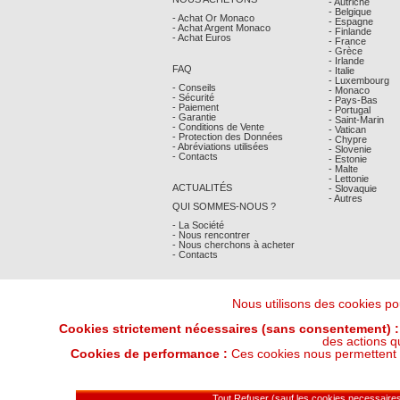
- Autriche
- Belgique
- Achat Or Monaco
- Espagne
- Achat Argent Monaco
- Finlande
- Achat Euros
- France
- Grèce
- Irlande
FAQ
- Italie
- Luxembourg
- Conseils
- Monaco
- Sécurité
- Pays-Bas
- Paiement
- Portugal
- Garantie
- Saint-Marin
- Conditions de Vente
- Vatican
- Protection des Données
- Chypre
- Abréviations utilisées
- Slovenie
- Contacts
- Estonie
- Malte
- Lettonie
ACTUALITÉS
- Slovaquie
- Autres
QUI SOMMES-NOUS ?
- La Société
- Nous rencontrer
- Nous cherchons à acheter
- Contacts
Nous utilisons des cookies pou
Cookies strictement nécessaires (sans consentement) :
des actions q
Cookies de performance :
Ces cookies nous permettent de
Derniers Cours Or et Argent : 07/08/202