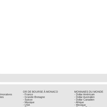
OR DE BOURSE À MONACO
MONNAIES DU MONDE
émoratives
- France
- Dollar Américain
ntes
- Grande-Bretagne
- Dollar Australien
- Suisse
- Dollar Canadien
- Mexique
- Afrique
- USA
- Mexique