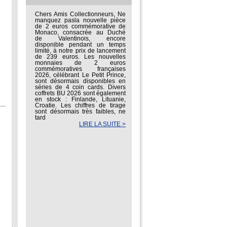
Chers Amis Collectionneurs, Ne
manquez pasla nouvelle pièce
de 2 euros commémorative de
Monaco, consacrée au Duché
de Valentinois, encore
disponible pendant un temps
limité, à notre prix de lancement
de 239 euros. Les nouvelles
monnaies de 2 euros
commémoratives françaises
2026, célébrant Le Petit Prince,
sont désormais disponibles en
séries de 4 coin cards. Divers
coffrets BU 2026 sont également
en stock : Finlande, Lituanie,
Croatie. Les chiffres de tirage
sont désormais très faibles, ne
tard
LIRE LA SUITE >