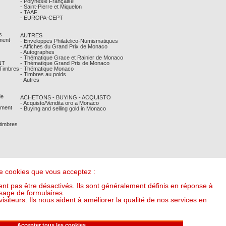
- Polynésie Française
- Saint-Pierre et Miquelon
- TAAF
- EUROPA-CEPT
s
AUTRES
ment
- Enveloppes Philatelico-Numismatiques
- Affiches du Grand Prix de Monaco
- Autographes
- Thématique Grace et Rainier de Monaco
NT
- Thématique Grand Prix de Monaco
 Timbres
- Thématique Monaco
- Timbres au poids
- Autres
de
ACHETONS - BUYING - ACQUISTO
- Acquisto/Vendita oro a Monaco
ement
- Buying and selling gold in Monaco
 timbres
 de cookies que vous acceptez :
nt pas être désactivés. Ils sont généralement définis en réponse à
sage de formulaires.
iteurs. Ils nous aident à améliorer la qualité de nos services en
it l'once à : 56,01 €) (v20250318-16:00)