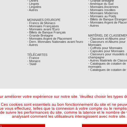
- Divers
- Grande Bretagne
- Lingots
- Amérique du Sud
- Lingotins
- Monnaies Anciennes
- Autres
- Monnaies Insolites
- Monnaies Modernes
- Monnaies au Poids
- Billets de Banque Étranger
MONNAIES D'EUROPE
- Monnaies Argent de Place
- Francs de Monaco
- Autres
- Monnaies Françaises
- Monnaies avant l'Euro
- Billets de Banque Français
- Grande Bretagne
MATÉRIEL DE CLASSEME
- Monnaies Argent de Placement
- Classeurs et Albums pour
- Dern. Monnaies Nationales avant l'euro
- Classeurs et Albums pour
- Autres
Monnaies
- Coffrets pour Monnaies
- Capsules pour Monnaies
- Classeurs pour muselets 
TÉLÉCARTES
champagne
- France
- Autres Matériels de Class
- Monaco
- Catalogues de cotation de
- TAAF
monnaies
- Catalogues de cotation de
r améliorer votre expérience sur notre site. Veuillez choisir les types
Ces cookies sont essentiels au bon fonctionnement du site et ne peuve
ue vous effectuez, telles que la connexion à votre compte ou le remplis
 suivre les performances du site, comme la latence et le nombre de vis
analysant comment les utilisateurs interagissent avec notre site.
Mentions Légales
- © Comptoir Philatelique et Numismatique de Monaco 2026
Design - Ergonomie :
Maffini & Bearce
- Maintenance, Développement :
Max'Sens Conseil
118 Visiteur(s) en ligne
6 08:35:42 UTC - Or : 119,9684 € le g (soit l'once à : 3 731,43 €) - Argent : 1,8008 € le g (so