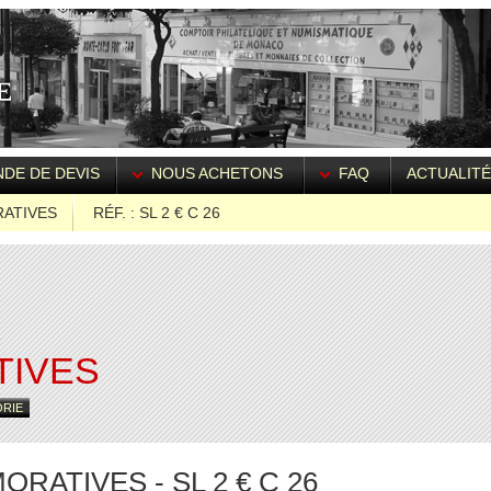
DE DE DEVIS
NOUS ACHETONS
FAQ
ACTUALIT
ATIVES
RÉF. : SL 2 € C 26
S
IVES
ORIE
ATIVES - SL 2 € C 26