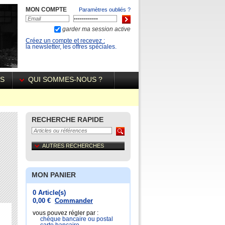
MON COMPTE
Paramètres oubliés ?
garder ma session active
Créez un compte et recevez :
la newsletter, les offres spéciales.
ÉS
QUI SOMMES-NOUS ?
RECHERCHE RAPIDE
AUTRES RECHERCHES
MON PANIER
0 Article(s)
0,00 €
Commander
vous pouvez régler par :
chéque bancaire ou postal