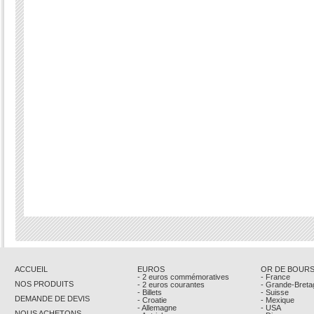
ACCUEIL
EUROS
OR DE BOUR
- 2 euros commémoratives
- France
NOS PRODUITS
- 2 euros courantes
- Grande-Breta
- Billets
- Suisse
DEMANDE DE DEVIS
- Croatie
- Mexique
- Allemagne
- USA
NOUS ACHETONS