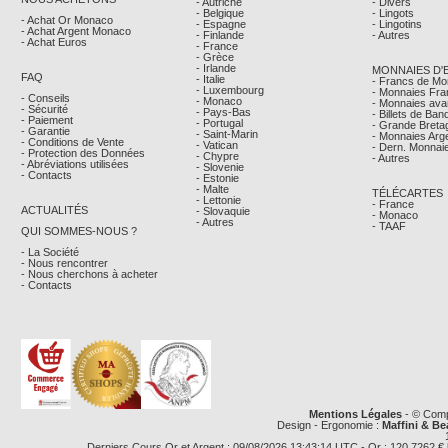
- Autriche
- Divers
- Belgique
- Lingots
- Achat Or Monaco
- Espagne
- Lingotins
- Achat Argent Monaco
- Finlande
- Autres
- Achat Euros
- France
- Grèce
- Irlande
MONNAIES D'
FAQ
- Italie
- Francs de M
- Luxembourg
- Monnaies Fra
- Conseils
- Monaco
- Monnaies avan
- Sécurité
- Pays-Bas
- Billets de Ba
- Paiement
- Portugal
- Grande Breta
- Garantie
- Saint-Marin
- Monnaies Arg
- Conditions de Vente
- Vatican
- Dern. Monnaie
- Protection des Données
- Chypre
- Autres
- Abréviations utilisées
- Slovenie
- Contacts
- Estonie
- Malte
TÉLÉCARTES
- Lettonie
- France
ACTUALITÉS
- Slovaquie
- Monaco
- Autres
- TAAF
QUI SOMMES-NOUS ?
- La Société
- Nous rencontrer
- Nous cherchons à acheter
- Contacts
Mentions Légales
- © Comp
Design - Ergonomie :
Maffini & Be
Derniers Cours Or et Argent : 09/08/2026 13:43:14 UTC - Or : 120,7262 € le g