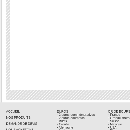
ACCUEIL
EUROS
OR DE BOUR
- 2 euros commémoratives
- France
NOS PRODUITS
- 2 euros courantes
- Grande-Breta
- Billets
- Suisse
DEMANDE DE DEVIS
- Croatie
- Mexique
- Allemagne
- USA
NOUS ACHETONS