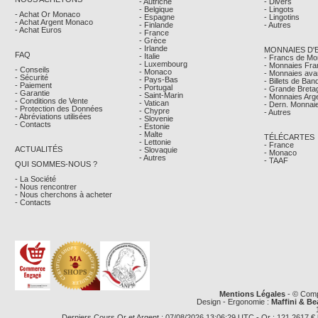
- Autriche
- Divers
- Belgique
- Lingots
- Achat Or Monaco
- Espagne
- Lingotins
- Achat Argent Monaco
- Finlande
- Autres
- Achat Euros
- France
- Grèce
- Irlande
MONNAIES D'
FAQ
- Italie
- Francs de M
- Luxembourg
- Monnaies Fra
- Conseils
- Monaco
- Monnaies avan
- Sécurité
- Pays-Bas
- Billets de Ba
- Paiement
- Portugal
- Grande Breta
- Garantie
- Saint-Marin
- Monnaies Arg
- Conditions de Vente
- Vatican
- Dern. Monnaie
- Protection des Données
- Chypre
- Autres
- Abréviations utilisées
- Slovenie
- Contacts
- Estonie
- Malte
TÉLÉCARTES
- Lettonie
- France
ACTUALITÉS
- Slovaquie
- Monaco
- Autres
- TAAF
QUI SOMMES-NOUS ?
- La Société
- Nous rencontrer
- Nous cherchons à acheter
- Contacts
Mentions Légales
- © Comp
Design - Ergonomie :
Maffini & Be
Derniers Cours Or et Argent : 07/08/2026 13:06:29 UTC - Or : 121,2617 € le g