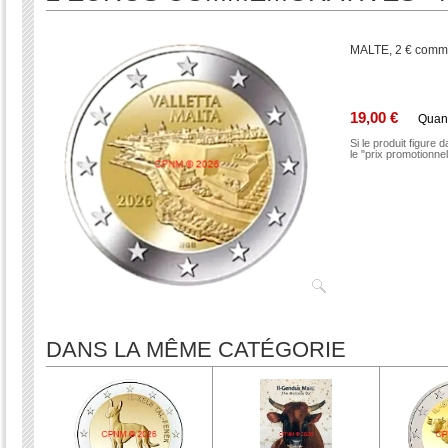
MALTE, 2 € commé
19,00 €
Quan
Si le produit figure 
le "prix promotionne
DANS LA MÊME CATÉGORIE